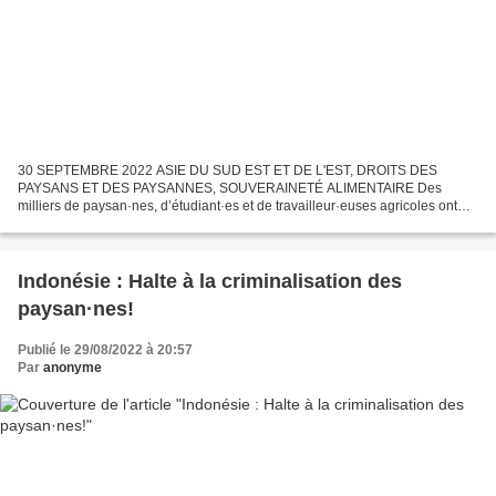
30 SEPTEMBRE 2022 ASIE DU SUD EST ET DE L'EST, DROITS DES
PAYSANS ET DES PAYSANNES, SOUVERAINETÉ ALIMENTAIRE Des
milliers de paysan·nes, d’étudiant·es et de travailleur·euses agricoles ont
participé à la commémoration de la Journée nationale des paysan·nes...
Indonésie : Halte à la criminalisation des
paysan·nes!
Publié le 29/08/2022 à 20:57
Par
anonyme