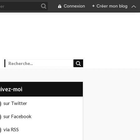
Connexion
+
Créer mon blog
uivez-moi
sur Twitter
sur Facebook
via RSS