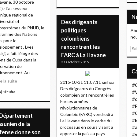
avane, 30 octobre
).- L'assesseur
nique régional de
iversité et
Des dirigeants
osystèmes du PNUD, le
politiques
Abo
gramme des Nations
nou
colombiens
s pour le
rencontrent les
loppement , Lyes
E
kji, a fait l'éloge des
FARC à La Havane
m
ons de Cuba dans la
a
31 Octobre 2015
ervation de
i
vironnement. Au...
l
re la suite
2015-10-31 11:07:11 xinhua
#
Des dirigeants du Congrès
#
) :
#cuba
colombien ont rencontré les
#
Forces armées
#
révolutionnaires de
#
Colombie (FARC) vendredi à
 Département
#B
La Havane dans le cadre du
sunien de la
processus en cours visant à
#a
fense donne son
apporter la paix au pays
#