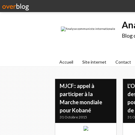
An
Blog 
Accueil
Site internet
Contact
MJCF:: appel à
L'O
participer à la
de
Marche mondiale
pou
pour Kobané
de
31 Octobre 2015
31 O