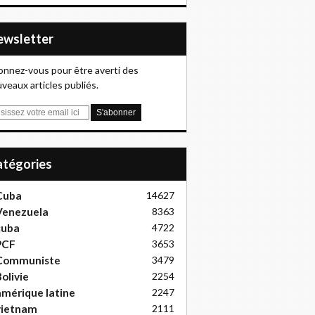
Newsletter
nnez-vous pour être averti des
veaux articles publiés.
Catégories
Cuba
14627
Venezuela
8363
cuba
4722
PCF
3653
Communiste
3479
olivie
2254
mérique latine
2247
vietnam
2111