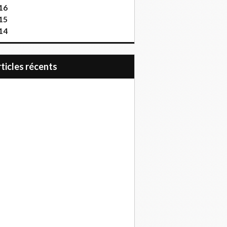
16
15
14
articles récents