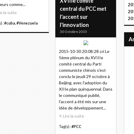
XVIIIe comité
eurs comme...
20
central du PCC met
20
re la suite
l'accent sur
20
) :
#cuba
,
#Venezuela
l'innovation
30 Octobre 2015
2015-10-30 20:08:28 cri Le
5ème plénum du XVIIIe
comité central du Parti
communiste chinois s'est
conclu le jeudi 29 octobre à
Beijing, avec l'adoption du
XIIIe plan quinquennal. Dans
le communiqué publié,
l'accent a été mis sur une
idée de développement...
Lire la suite
Tag(s) :
#PCC