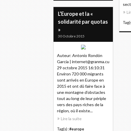
sect
Li
L’Europe et la «
solidarité par quotas
Tag(s
»
30 Octobre 2015
Auteur: Antonio Rondón
García | internet@granma.cu
29 octobre 2015 16:10:31
Environ 720 000 migrants
sont arrivés en Europe en
2015 et ont dû faire face à
une montagne d’obstacles
tout au long de leur périple
vers des pays riches de la
région, où il existe...
Lire la suite
Tag(s) :
#europe