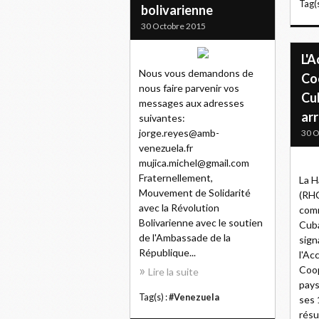
Tag(s
bolivarienne
30 Octobre 2015
L'A
Nous vous demandons de
Co
nous faire parvenir vos
Cu
messages aux adresses
arr
suivantes:
jorge.reyes@amb-
30 O
venezuela.fr
mujica.michel@gmail.com
Fraternellement,
La H
Mouvement de Solidarité
(RHC
avec la Révolution
comm
Bolivarienne avec le soutien
Cuba
de l'Ambassade de la
sign
République...
l'Ac
Coop
Lire la suite
pays
Tag(s) :
#Venezuela
ses 
résu