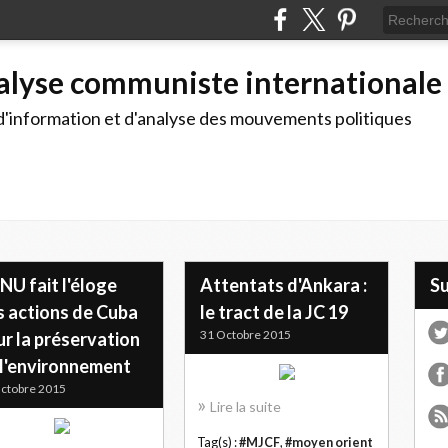
alyse communiste internationale
d'information et d'analyse des mouvements politiques
NU fait l'éloge
Attentats d'Ankara :
S
s actions de Cuba
le tract de la JC 19
31 Octobre 2015
r la préservation
 l'environnement
ctobre 2015
Lire la suite
Tag(s) :
#MJCF
,
#moyen orient