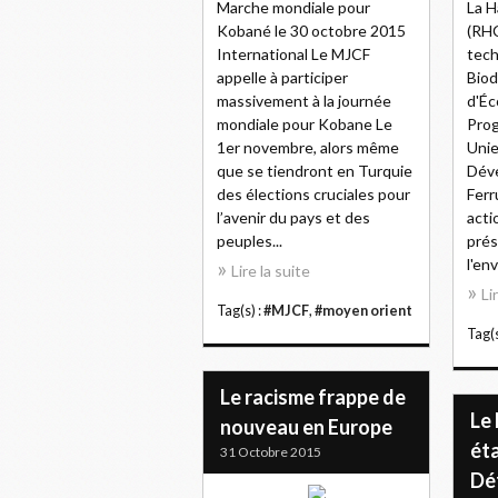
Marche mondiale pour
La H
Kobané le 30 octobre 2015
(RHC
International Le MJCF
tech
appelle à participer
Biod
massivement à la journée
d'Éc
mondiale pour Kobane Le
Pro
1er novembre, alors même
Unie
que se tiendront en Turquie
Déve
des élections cruciales pour
Ferru
l’avenir du pays et des
acti
peuples...
prés
l'en
Lire la suite
Li
Tag(s) :
#MJCF
,
#moyen orient
Tag(s
Le racisme frappe de
Le
nouveau en Europe
éta
31 Octobre 2015
Dé