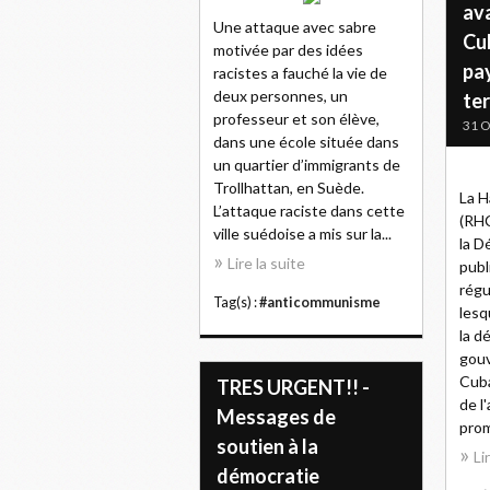
ava
Une attaque avec sabre
Cub
motivée par des idées
pa
racistes a fauché la vie de
deux personnes, un
te
professeur et son élève,
31 O
dans une école située dans
un quartier d’immigrants de
Trollhattan, en Suède.
La H
L’attaque raciste dans cette
(RHC
ville suédoise a mis sur la...
la D
Lire la suite
publ
régu
Tag(s) :
#anticommunisme
lesq
la d
gouv
Cuba
TRES URGENT!! -
de l
Messages de
prom
soutien à la
Li
démocratie