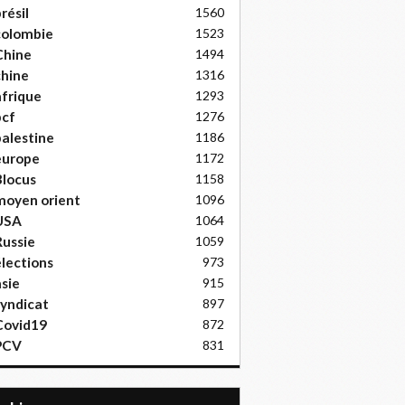
résil
1560
colombie
1523
Chine
1494
hine
1316
frique
1293
pcf
1276
alestine
1186
europe
1172
locus
1158
moyen orient
1096
USA
1064
ussie
1059
lections
973
sie
915
yndicat
897
Covid19
872
PCV
831