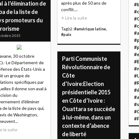
l à l'élimination de
après plus de 50 ans de
#b
conflit....
a de la liste de
#
Lire la suite
#
ys promoteurs du
#c
rrorisme
Tag(s) :
#amérique latine
,
#a
#paix
ctobre 2015
#
#p
#
avane, 30 octobre
Parti Communiste
#B
).- Le Département de
Révolutionnaire de
#
éfense des États-Unis a
Côte
ié un groupe de
#
lations spécifiques par
#R
d’Ivoire:Election
uelles il donne son aval à
#é
présidentielle 2015
écision du
#a
en Côte d’Ivoire :
ernement d'éliminer
#s
 de la liste de pays qui,
Ouattara se succède
#
'avis de Washington,
à lui-même, dans un
#
euvent...
contexte d’abence
re la suite
de liberté