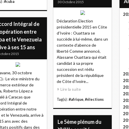
) :
#cuba
30 Octobre 2015
20
Déclaration Election
ccord Intégral de
présidentielle 2015 en Côte
opération entre
d’Ivoire : Ouattara se
ba et le Venezuela
succède à lui-même, dans un
contexte d’abence de
ive à ses 15 ans
liberté Comme annoncé,
ctobre 2015
Alassane Ouattara qui était
candidat à sa propre
succession est réélu
avane, 30 octobre
20
président de la république
).- Le vice-ministre du
20
de Côte d’Ivoire...
erce extérieur de
20
Lire la suite
, Roberto López a
20
alé à Caracas que
Tag(s) :
#afrique
,
#élections
20
cord Intégral de
20
ération entre notre
20
 et le Venezuela, arrive à
20
15 ans avec des
Le 5ème plénum du
20
ltats positifs dans des