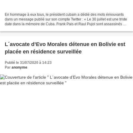
En hommage à eux tous, le président cubain a dédié des mots émouvants
dans un message publié sur son compte Twitter : « Le 30 juillet est une triste
date dans la mémoire de Cuba. Frank Pais et Raul Pujol sont assassinés à
Santiago de Cuba. La Ville rebelle...
L´avocate d’Evo Morales détenue en Bolivie est
placée en résidence surveillée
Publié le 31/07/2020 à 14:23
Par
anonyme