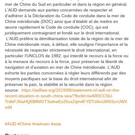
mer de Chine du Sud en particulier et dans la région en général.
L'AIJD demande aux parties concernées de respecter et
d'adhérer à la Déclaration du Code de conduite dans la mer de
Chine méridionale (DOC) ainsi que d'établir et de mettre en
œuvre rapidement le Code de conduite (COC), qui est
juridiquement contraignant et fondé sur le droit international.
L'AIJD préfère la démilitarisation totale de la région de la mer de
Chine méridionale mais, à défaut, elle souligne l'importance et la
nécessité de respecter strictement le droit international, en
particulier l'UNCLOS de 1982, qui interdit le recours à la force ou
à la menace du recours à la force, pour préserver la liberté de
navigation et d'aviation en mer de Chine méridionale. L'AIJD
exhorte les parties concernées à régler leurs différends par des
moyens pacifiques sur la base du droit international afin de
préserver la paix, la stabilité et la sécurité dans la région.
source:
https://iadllaw.org/2019/08/statement-of-iadl-on-the-
recent-situation-in-south-china-sea/?fbclid=IwAR0CCNU-
TrdbFJNaHQ5BflMGTSwhwEo25vzZtjm4FYDTd4nU0RtScrUWX
mM
#AIJD
#Chine
#vietnam
#asie