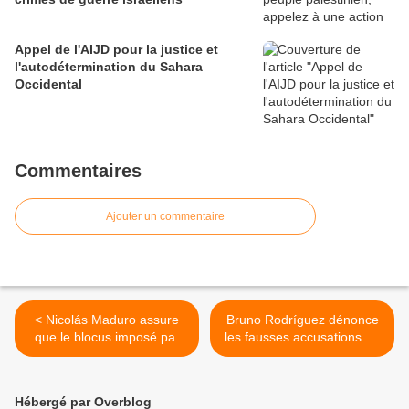
Appel de l'AIJD pour la justice et
l'autodétermination du Sahara
Occidental
Commentaires
Ajouter un commentaire
< Nicolás Maduro assure
Bruno Rodríguez dénonce
que le blocus imposé par
les fausses accusations de
les États-Unis sera vaincu
Washington contre Cuba et
le Venezuela >
Hébergé par Overblog