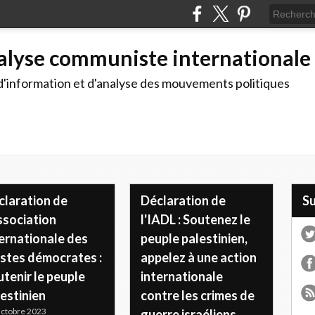
alyse communiste internationale
d'information et d'analyse des mouvements politiques
claration de
Déclaration de
S
ssociation
l'IADL : Soutenez le
ernationale des
peuple palestinien,
istes démocrates :
appelez à une action
tenir le peuple
internationale
estinien
contre les crimes de
ctobre 2023
guerre israéliens