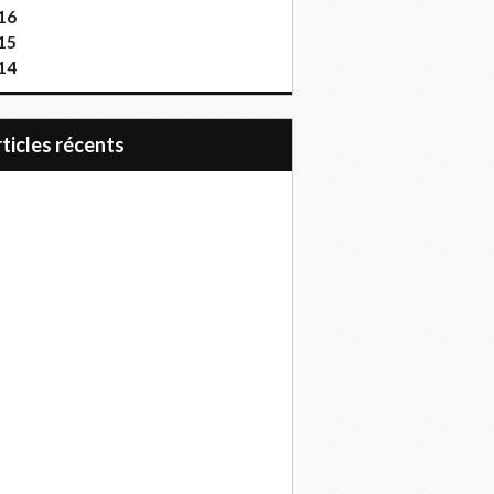
16
15
14
articles récents