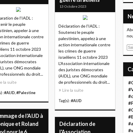
13 Octobre 2023
aration de l'IADL :
enir le peuple
Déclaration de l'IADL :
Abo
stinien, appeler à une
Soutenez le peuple
nou
on internationale contre
palestinien, appelez à une
crimes de guerre
action internationale contre
E
éliens 11 octobre 2023
les crimes de guerre
m
sociation internationale
israéliens 11 octobre 2023
a
juristes démocrates
L'Association internationale
i
L), une ONG mondiale
des juristes démocrates
l
rofessionnels du droit...
(AIDL), une ONG mondiale
re la suite
de professionnels du droit...
#
#
Lire la suite
) :
#AIJD
,
#Palestine
#
Tag(s) :
#AIJD
#
#
mmage de l'AIJD à
#B
nique et Roland
Déclaration de
#a
#
l pour le 6
l'Association