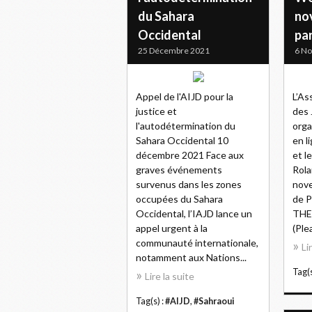
du Sahara
no
Occidental
pa
25 Décembre 2021
6 N
Appel de l'AIJD pour la
L’As
justice et
des 
l'autodétermination du
orga
Sahara Occidental 10
en l
décembre 2021 Face aux
et l
graves événements
Rola
survenus dans les zones
nove
occupées du Sahara
de 
Occidental, l’IAJD lance un
THE
appel urgent à la
(Ple
communauté internationale,
Li
notamment aux Nations...
Tag(s
Lire la suite
Tag(s) :
#AIJD
,
#Sahraoui