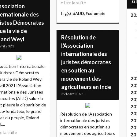
Lire la suite
ssociation
ternationale des
Tag(s) :
#AIJD
,
#colombie
20
ristes Démocrates
ue la vie de
Résolution de
land Weyl
l'Association
vril 2021
internationale des
juristes démocrates
sociation Internationale
en soutien au
Juristes Démocrates
mouvement des
20
e la vie de Roland Weyl
20
vril 2021 L'Association
agriculteurs en Inde
rnationale des Juristes
20
29 Mars 2021
crates (AIJD) salue la
20
et pleure la disparition de
20
co-fondateur, le grand
20
Résolution de l'Association
at du peuple, Roland
internationale des juristes
20
...
démocrates en soutien au
20
re la suite
mouvement des agriculteurs
20