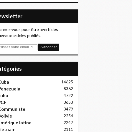
Newsletter
nnez-vous pour être averti des
veaux articles publiés.
Catégories
Cuba
14625
Venezuela
8362
cuba
4722
PCF
3653
Communiste
3479
olivie
2254
mérique latine
2247
vietnam
2111