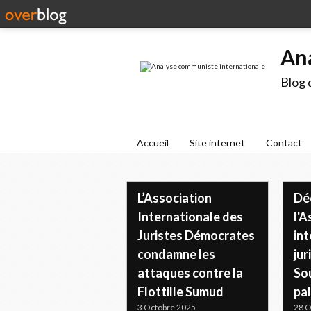
An
Blog 
Accueil
Site internet
Contact
L’Association
Dé
Internationale des
l'A
Juristes Démocrates
int
condamne les
jur
attaques contre la
Sou
Flottille Sumud
pal
3 Octobre 2025
28 O