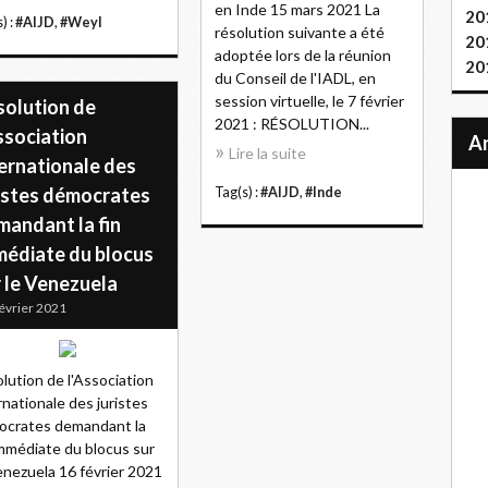
en Inde 15 mars 2021 La
20
) :
#AIJD
,
#Weyl
résolution suivante a été
20
adoptée lors de la réunion
20
du Conseil de l'IADL, en
session virtuelle, le 7 février
solution de
2021 : RÉSOLUTION...
ssociation
Lire la suite
ernationale des
ristes démocrates
Tag(s) :
#AIJD
,
#Inde
mandant la fin
médiate du blocus
 le Venezuela
évrier 2021
lution de l'Association
rnationale des juristes
ocrates demandant la
immédiate du blocus sur
enezuela 16 février 2021