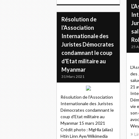
L'A
In
Résolution de
Ju
l'Association
sal
Internationale des
Ro
Juristes Démocrates
25 A
condamnant le coup
d'Etat militaire au
L'As
Myanmar
des 
31 Mars 2021
salu
21 a
Inte
Résolution de l'Association
Démo
Internationale des Juristes
vie 
Démocrates condamnant le
son 
coup d'Etat militaire au
avoc
Myanmar 15 mars 2021
Weyl,
Crédit photo : MgHla (alias)
Li
Htin Linn Aye/Wikimedia