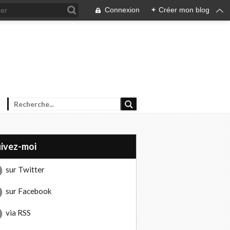
Connexion
+
Créer mon blog
uivez-moi
sur Twitter
sur Facebook
via RSS