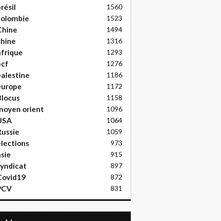
résil
1560
colombie
1523
Chine
1494
hine
1316
frique
1293
pcf
1276
alestine
1186
europe
1172
locus
1158
moyen orient
1096
USA
1064
ussie
1059
lections
973
sie
915
yndicat
897
Covid19
872
PCV
831