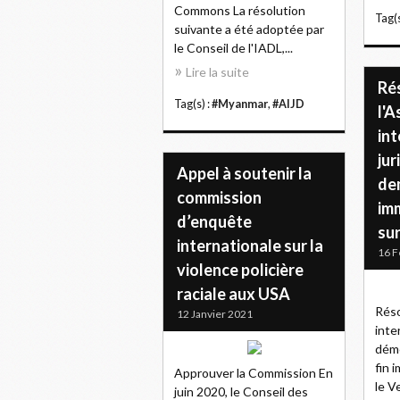
Commons La résolution
Tag(s
suivante a été adoptée par
le Conseil de l'IADL,...
Lire la suite
Ré
Tag(s) :
#Myanmar
,
#AIJD
l'A
int
ju
Appel à soutenir la
de
commission
im
d’enquête
sur
internationale sur la
16 F
violence policière
raciale aux USA
Réso
12 Janvier 2021
inte
dém
fin 
Approuver la Commission En
le V
juin 2020, le Conseil des