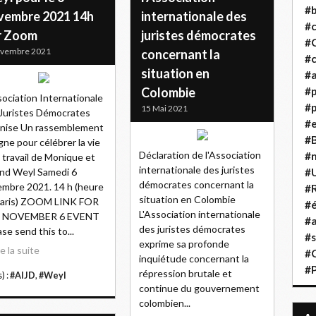
#b
vembre 2021 14h
internationale des
#
r Zoom
juristes démocrates
#
ovembre 2021
concernant la
#c
situation en
#a
Colombie
#
sociation Internationale
#p
15 Mai 2021
Juristes Démocrates
#
nise Un rassemblement
#B
igne pour célébrer la vie
Déclaration de l'Association
#
e travail de Monique et
internationale des juristes
nd Weyl Samedi 6
#
démocrates concernant la
mbre 2021. 14 h (heure
#R
situation en Colombie
Paris) ZOOM LINK FOR
#é
L'Association internationale
 NOVEMBER 6 EVENT
#a
des juristes démocrates
ase send this to...
#s
exprime sa profonde
re la suite
#
inquiétude concernant la
#
répression brutale et
) :
#AIJD
,
#Weyl
continue du gouvernement
colombien...