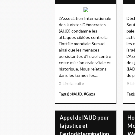
L’Association Internationale
Décl
des Juristes Démocrates
Sout
(AIJD) condamne les
pale
attaques ciblées contre la
acti
Flottille mondiale Sumud
les 
ainsi que les menaces
isra
persistantes d’Israël contre
L'As
cette mission civile vitale et
des 
historique. Nous rejetons
(IAD
dans les termes les...
de p
Lire la suite
Li
Tag(s) :
#AIJD
,
#Gaza
Tag(s
Appel de l'AIJD pour
Ho
la justice et
Mo
l'autodétermination
Wey