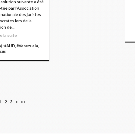
ésolution suivante a été
tée par l'Association
rnationale des juristes
crates lors de la
ion de...
re la suite
) :
#AIJD
,
#Venezuela
,
cus
1
2
3
>
>>