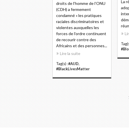
La r
droits de l’homme de l’ONU
adop
(CDH) a fermement
inte
condamné « les pratiques
démo
raciales discriminatoires et
réun
violentes auxquelles les
forces de l’ordre continuent
Li
de recourir contre des
Tag(s
Africains et des personnes...
#Blo
Lire la suite
Tag(s) :
#AIJD
,
#BlackLivesMatter