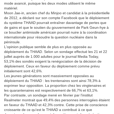
mode avancé, puisque les deux modes utilisent le même
matériel.
Moon Jae-in, ancien chef du Minjoo et candidat à la présidentielle
de 2012, a déclaré sur son compte Facebook que le déploiement
du système THAAD pourrait entraîner davantage de pertes que
de gains et que le soutien du gouvernement de Park Geun-hye à
ce bouclier antimissile américain pourrait nuire à la coordination
internationale pour résoudre la question nucléaire dans la
péninsule.
L'opinion publique semble de plus en plus opposée au
déploiement du THAAD. Selon un sondage effectué les 21 et 22
juillet auprès de 1.000 adultes pour le journal Media Today,
53,1% des sondés exigent la renégociation de la décision de
déploiement. Ceux en faveur du déploiement comme prévu
initialement sont 42,6%.
Les jeunes générations sont massivement opposées au
déploiement du THAAD : les trentenaires sont ainsi 78,3% à
exprimer leur opposition. La proportion chez les vingtenaires et
les quarantenaires est respectivement de 66,7% et 63,1%.
Par contraste, un sondage mené en février par l'institut
Realmeter montrait que 49,4% des personnes interrogées étaient
en faveur du THAAD et 42,3% contre. Cette prise de conscience
croissante de ce qu'est le THAAD a contribué à ce que