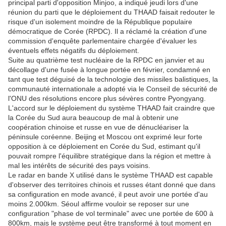
principal parti d'opposition Minjoo, a indiqué jeudi lors d'une
réunion du parti que le déploiement du THAAD faisait redouter le
risque d'un isolement moindre de la République populaire
démocratique de Corée (RPDC). Il a réclamé la création d'une
commission d'enquête parlementaire chargée d'évaluer les
éventuels effets négatifs du déploiement.
Suite au quatrième test nucléaire de la RPDC en janvier et au
décollage d'une fusée à longue portée en février, condamné en
tant que test déguisé de la technologie des missiles balistiques, la
communauté internationale a adopté via le Conseil de sécurité de
l'ONU des résolutions encore plus sévères contre Pyongyang.
L'accord sur le déploiement du système THAAD fait craindre que
la Corée du Sud aura beaucoup de mal à obtenir une
coopération chinoise et russe en vue de dénucléariser la
péninsule coréenne. Beijing et Moscou ont exprimé leur forte
opposition à ce déploiement en Corée du Sud, estimant qu'il
pouvait rompre l'équilibre stratégique dans la région et mettre à
mal les intérêts de sécurité des pays voisins.
Le radar en bande X utilisé dans le système THAAD est capable
d'observer des territoires chinois et russes étant donné que dans
sa configuration en mode avancé, il peut avoir une portée d'au
moins 2.000km. Séoul affirme vouloir se reposer sur une
configuration "phase de vol terminale" avec une portée de 600 à
800km, mais le système peut être transformé à tout moment en