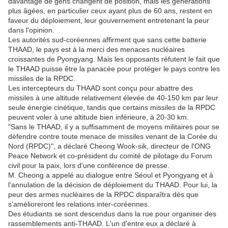
davantage de gens changent de position, mais les générations
plus âgées, en particulier ceux ayant plus de 60 ans, restent en
faveur du déploiement, leur gouvernement entretenant la peur
dans l'opinion.
Les autorités sud-coréennes affirment que sans cette batterie
THAAD, le pays est à la merci des menaces nucléaires
croissantes de Pyongyang. Mais les opposants réfutent le fait que
le THAAD puisse être la panacée pour protéger le pays contre les
missiles de la RPDC.
Les intercepteurs du THAAD sont conçu pour abattre des
missiles à une altitude relativement élevée de 40-150 km par leur
seule énergie cinétique, tandis que certains missiles de la RPDC
peuvent voler à une altitude bien inférieure, à 20-30 km.
"Sans le THAAD, il y a suffisamment de moyens militaires pour se
défendre contre toute menace de missiles venant de la Corée du
Nord (RPDC)", a déclaré Cheong Wook-sik, directeur de l'ONG
Peace Network et co-président du comité de pilotage du Forum
civil pour la paix, lors d'une conférence de presse.
M. Cheong a appelé au dialogue entre Séoul et Pyongyang et à
l'annulation de la décision de déploiement du THAAD. Pour lui, la
peur des armes nucléaires de la RPDC disparaîtra dès que
s'amélioreront les relations inter-coréennes.
Des étudiants se sont descendus dans la rue pour organiser des
rassemblements anti-THAAD. L'un d'entre eux a déclaré à