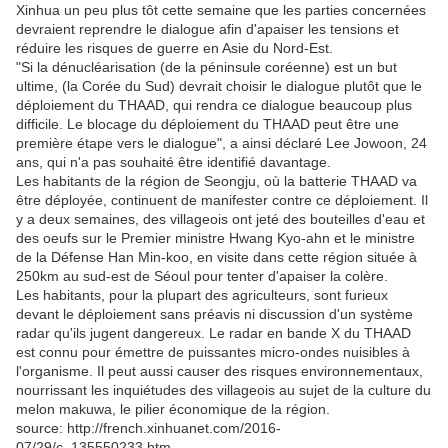
Xinhua un peu plus tôt cette semaine que les parties concernées
devraient reprendre le dialogue afin d'apaiser les tensions et
réduire les risques de guerre en Asie du Nord-Est.
"Si la dénucléarisation (de la péninsule coréenne) est un but
ultime, (la Corée du Sud) devrait choisir le dialogue plutôt que le
déploiement du THAAD, qui rendra ce dialogue beaucoup plus
difficile. Le blocage du déploiement du THAAD peut être une
première étape vers le dialogue", a ainsi déclaré Lee Jowoon, 24
ans, qui n'a pas souhaité être identifié davantage.
Les habitants de la région de Seongju, où la batterie THAAD va
être déployée, continuent de manifester contre ce déploiement. Il
y a deux semaines, des villageois ont jeté des bouteilles d'eau et
des oeufs sur le Premier ministre Hwang Kyo-ahn et le ministre
de la Défense Han Min-koo, en visite dans cette région située à
250km au sud-est de Séoul pour tenter d'apaiser la colère.
Les habitants, pour la plupart des agriculteurs, sont furieux
devant le déploiement sans préavis ni discussion d'un système
radar qu'ils jugent dangereux. Le radar en bande X du THAAD
est connu pour émettre de puissantes micro-ondes nuisibles à
l'organisme. Il peut aussi causer des risques environnementaux,
nourrissant les inquiétudes des villageois au sujet de la culture du
melon makuwa, le pilier économique de la région.
source: http://french.xinhuanet.com/2016-
07/29/c_135550233.htm