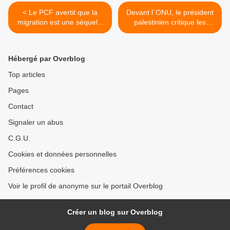
< Le PCF avertit que la
Devant l´ONU, le président
migration est une séquelle
palestinien critique les
des guerres et du pillage
actions d’Israël >
Hébergé par Overblog
Top articles
Pages
Contact
Signaler un abus
C.G.U.
Cookies et données personnelles
Préférences cookies
Voir le profil de anonyme sur le portail Overblog
Créer un blog sur Overblog