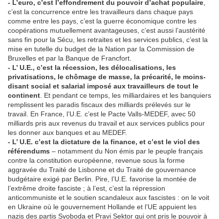
- L’euro, c’est l’effondrement du pouvoir d’achat populaire
,
c’est la concurrence entre les travailleurs dans chaque pays
comme entre les pays, c’est la guerre économique contre les
coopérations mutuellement avantageuses, c’est aussi l’austérité
sans fin pour la Sécu, les retraites et les services publics, c’est la
mise en tutelle du budget de la Nation par la Commission de
Bruxelles et par la Banque de Francfort.
- L’ U.E., c’est la récession, les délocalisations, les
privatisations, le chômage de masse, la précarité, le moins-
disant social et salarial imposé aux travailleurs de tout le
continent
. Et pendant ce temps, les milliardaires et les banquiers
remplissent les paradis fiscaux des milliards prélevés sur le
travail. En France, l’U.E. c’est le Pacte Valls-MEDEF, avec 50
milliards pris aux revenus du travail et aux services publics pour
les donner aux banques et au MEDEF.
- L’ U.E. c’est la dictature de la finance, et c’est le viol des
référendums
– notamment du Non émis par le peuple français
contre la constitution européenne, revenue sous la forme
aggravée du Traité de Lisbonne et du Traité de gouvernance
budgétaire exigé par Berlin. Pire, l’U.E. favorise la montée de
l’extrême droite fasciste ; à l’est, c’est la répression
anticommuniste et le soutien scandaleux aux fascistes : on le voit
en Ukraine où le gouvernement Hollande et l’UE appuient les
nazis des partis Svoboda et Pravi Sektor qui ont pris le pouvoir à