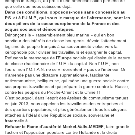
compris le français, au profit d’une américanisation pire encore
que celle que nous subissons déjà.
Dans ces conditions, opposons-nous sans concession au
P.S. et à l’U.M.P., qui sous le masque de l’alternance, sont les
deux piliers de la casse européenne de la France et des
acquis sociaux et démocratiques.
Dénonçons le « rassemblement bleu marine » qui en bon
serviteur des intérêts de classe bourgeois, dévoie l’attachement
légitime du peuple français à sa souveraineté violée vers la
xénophobie pour diviser les travailleurs et épargner le capital.
Refusons le mensonge de l’Europe sociale qui dissimule la nature
de classe réactionnaire de l’ U.E. du capital. Non l’ U.E., non
l’euro, non l’ O.T.A.N. ne se « réorientent » pas de l’intérieur. On
n’amende pas une dictature supranationale, fascisante,
anticommuniste, belliqueuse, qui mène une guerre sociale contre
ses propres travailleurs et qui prépare la guerre contre la Russie,
contre les peuples du Proche-Orient et la Chine ! !
C’est pourquoi, dans l’esprit des Assises du communisme tenues
en juin 2013, nous appelons les travailleurs des entreprises et
des quartiers populaires, et plus généralement tous les citoyens
attachés à l’idéal d’une République sociale, souveraine et
fraternelle à
Refuser le Pacte d’austérité Merkel-Valls-MEDEF
, faire grandir
l’action et l’opposition populaire contre Hollande et la droite !