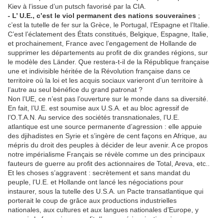
Kiev à l’issue d’un putsch favorisé par la CIA.
- L’ U.E., c’est le viol permanent des nations souveraines
;
c’est la tutelle de fer sur la Grèce, le Portugal, l’Espagne et l’Italie.
C’est l’éclatement des États constitués, Belgique, Espagne, Italie,
et prochainement, France avec l’engagement de Hollande de
supprimer les départements au profit de dix grandes régions, sur
le modèle des Länder. Que restera-t-il de la République française
une et indivisible héritée de la Révolution française dans ce
territoire où la loi et les acquis sociaux varieront d’un territoire à
l’autre au seul bénéfice du grand patronat ?
Non l’UE, ce n’est pas l’ouverture sur le monde dans sa diversité.
En fait, l’U.E. est soumise aux U.S.A. et au bloc agressif de
l’O.T.A.N. Au service des sociétés transnationales, l’U.E.
atlantique est une source permanente d’agression : elle appuie
des djihadistes en Syrie et s’ingère de cent façons en Afrique, au
mépris du droit des peuples à décider de leur avenir. A ce propos
notre impérialisme Français se révèle comme un des principaux
fauteurs de guerre au profit des actionnaires de Total, Areva, etc..
Et les choses s’aggravent : secrètement et sans mandat du
peuple, l’U.E. et Hollande ont lancé les négociations pour
instaurer, sous la tutelle des U.S.A. un Pacte transatlantique qui
porterait le coup de grâce aux productions industrielles
nationales, aux cultures et aux langues nationales d’Europe, y