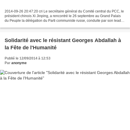
2014-09-26 20:47:20 cri Le secrétaire général du Comité central du PCC, le
président chinois Xi Jinping, a rencontré le 26 septembre au Grand Palais
du Peuple la délégation du Parti communiste russe, conduite par son leader
Gennady Zuganov. Selon Xi Jinping,...
Solidarité avec le résistant Georges Abdallah à
la Fête de l'Humanité
Publié le 12/09/2014 à 12:53
Par
anonyme