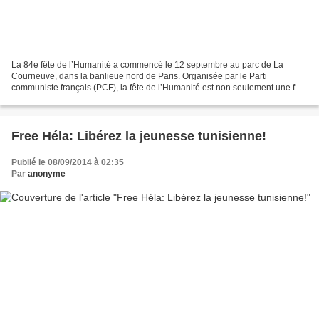
La 84e fête de l’Humanité a commencé le 12 septembre au parc de La
Courneuve, dans la banlieue nord de Paris. Organisée par le Parti
communiste français (PCF), la fête de l’Humanité est non seulement une fête
des militants du PCF mais encore une fête...
Free Héla: Libérez la jeunesse tunisienne!
Publié le 08/09/2014 à 02:35
Par
anonyme