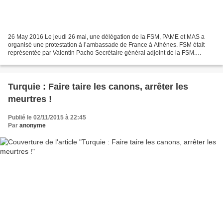
26 May 2016 Le jeudi 26 mai, une délégation de la FSM, PAME et MAS a
organisé une protestation à l’ambassade de France à Athènes. FSM était
représentée par Valentin Pacho Secrétaire général adjoint de la FSM.
L’action vise à exprimer la solidarité des...
Turquie : Faire taire les canons, arrêter les
meurtres !
Publié le 02/11/2015 à 22:45
Par
anonyme