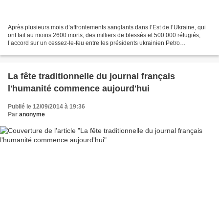
Après plusieurs mois d’affrontements sanglants dans l’Est de l’Ukraine, qui
ont fait au moins 2600 morts, des milliers de blessés et 500.000 réfugiés,
l’accord sur un cessez-le-feu entre les présidents ukrainien Petro
Porochenko et russe Vladimir Poutine...
La fête traditionnelle du journal français
l'humanité commence aujourd'hui
Publié le 12/09/2014 à 19:36
Par
anonyme