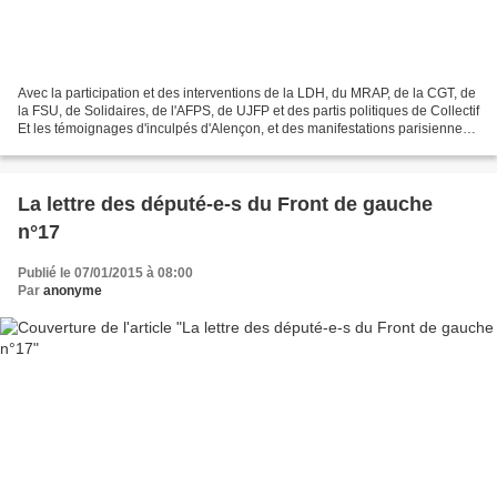
Avec la participation et des interventions de la LDH, du MRAP, de la CGT, de
la FSU, de Solidaires, de l'AFPS, de UJFP et des partis politiques de Collectif
Et les témoignages d'inculpés d'Alençon, et des manifestations parisiennes
et de juriste Pour...
La lettre des député-e-s du Front de gauche
n°17
Publié le 07/01/2015 à 08:00
Par
anonyme