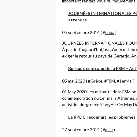
important rendez-vous du mouvement syn
JOURNÉES INTERNATIONALES POUR 
attendre
05 septembre 2014 ( #
cuba
)
JOURNÉES INTERNATIONALES POUR LES 
À partir d’aujourd’hui jusqu’au 6 octob
exiger le retour au pays de Gerardo, An
Bureaux centraux de la FSM – Act
05 mai 2020 ( #
Grèce
, #
FSM
, #
1erMai
)
01 May 2020 Les militants de la FSM on
commémoration du 1er mai à Athènes. s
activities-in-greece/?lang=fr On May 
La RPDC reconnaît les problèmes
27 septembre 2014 ( #
asie
)