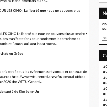
dical latino-américain qui se...
LES CINQ : La liberté que nous ne pouvons plus
Abo
nou
CINQ La liberté que nous ne pouvons plus attendre •
E
re, des manifestations pour condamner le terrorisme et
m
tonio et Ramon, qui sont injustement...
a
ivités en Grèce
i
l
#
t pris part à tous les événements régionaux et centraux de
#
ource : http://www.wftucentral.org/wftu-central-offices-
#
Day 2020 the WFTU General...
#
#
 de santé de Kim Jong-Un
#B
#a
#