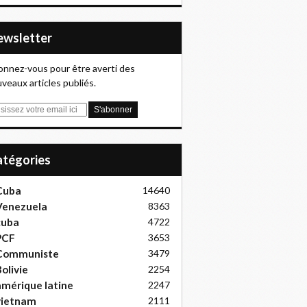
Newsletter
nnez-vous pour être averti des
veaux articles publiés.
Catégories
Cuba
14640
Venezuela
8363
cuba
4722
PCF
3653
Communiste
3479
olivie
2254
mérique latine
2247
vietnam
2111