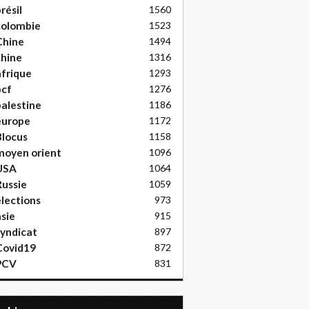
résil
1560
colombie
1523
Chine
1494
hine
1316
frique
1293
pcf
1276
alestine
1186
europe
1172
locus
1158
moyen orient
1096
USA
1064
ussie
1059
lections
973
sie
915
yndicat
897
Covid19
872
PCV
831