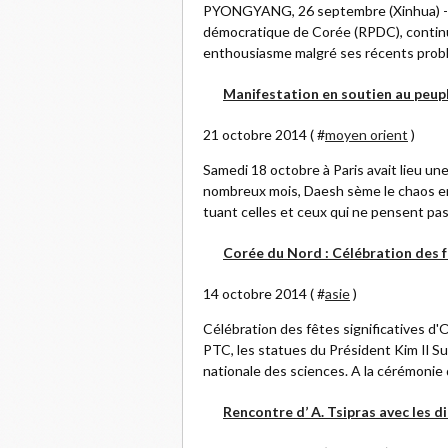
PYONGYANG, 26 septembre (Xinhua) -- K
démocratique de Corée (RPDC), continu
enthousiasme malgré ses récents probl
Manifestation en soutien au peupl
21 octobre 2014 ( #
moyen orient
)
Samedi 18 octobre à Paris avait lieu u
nombreux mois, Daesh sème le chaos en
tuant celles et ceux qui ne pensent pa
Corée du Nord : Célébration des f
14 octobre 2014 ( #
asie
)
Célébration des fêtes significatives d'
PTC, les statues du Président Kim Il Su
nationale des sciences. A la cérémonie 
Rencontre d’ A. Tsipras avec les d