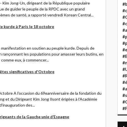
im Jong-Un, dirigeant de la République populaire
#b
e de guider le peuple de la RPDC avec un grand
#
èmes de santé, a rapporté vendredi Korean Central...
#
#c
e kurde à Paris le 18 octobre
#a
#
#p
ne manifestation en soutien au peuple kurde. Depuis de
#
 rançonnant les populations pour amasser leurs butins, en
#B
s comme eux, à commencer...
#
#
êtes significatives d'Octobre
#R
#é
#a
Octobre A l'occasion du 69eanniversaire de la fondation du
#s
ng et du Dirigeant Kim Jong Ilsont érigées à l'Académie
#
d'inauguration des...
#
irigeants de la Gauche unie d’Espagne