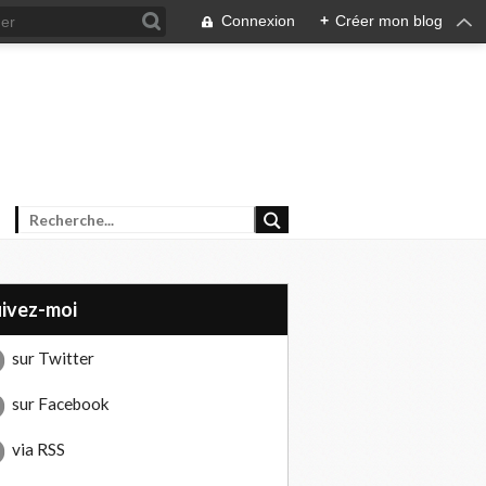
Connexion
+
Créer mon blog
uivez-moi
sur Twitter
sur Facebook
via RSS