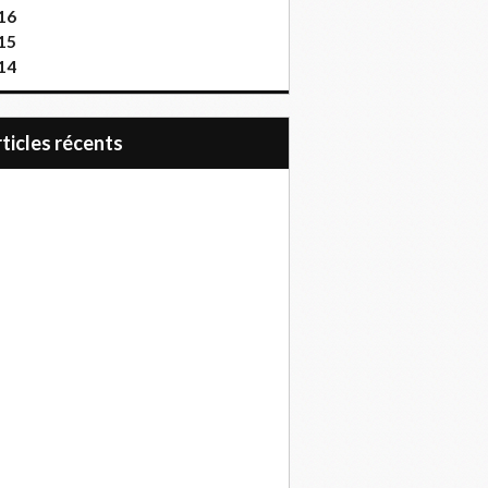
16
15
14
articles récents