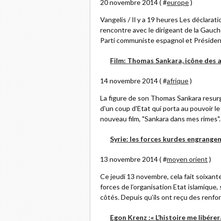
20 novembre 2014 ( #
europe
)
Vangelis / Il y a 19 heures Les déclara
rencontre avec le dirigeant de la Gauch
Parti communiste espagnol et Président
Film: Thomas Sankara, icône des a
14 novembre 2014 ( #
afrique
)
La figure de son Thomas Sankara resurgi
d'un coup d'Etat qui porta au pouvoir l
nouveau film, "Sankara dans mes rimes". A
Syrie: les forces kurdes engrange
13 novembre 2014 ( #
moyen orient
)
Ce jeudi 13 novembre, cela fait soixante
forces de l’organisation Etat islamique, 
côtés. Depuis qu’ils ont reçu des renfor
Egon Krenz :« L’histoire me libérer