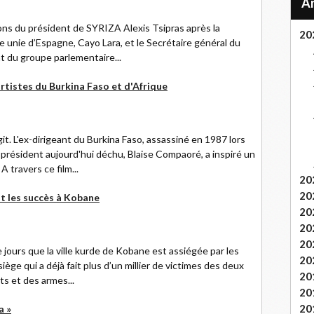
tions du président de SYRIZA Alexis Tsipras après la
20
e unie d’Espagne, Cayo Lara, et le Secrétaire général du
 du groupe parlementaire...
rtistes du Burkina Faso et d'Afrique
t. L'ex-dirigeant du Burkina Faso, assassiné en 1987 lors
e président aujourd'hui déchu, Blaise Compaoré, a inspiré un
 travers ce film...
20
20
nt les succès à Kobane
20
20
20
 jours que la ville kurde de Kobane est assiégée par les
20
siège qui a déjà fait plus d’un millier de victimes des deux
20
ts et des armes...
20
20
a »