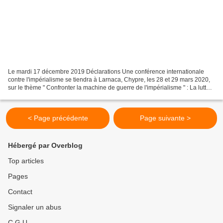
Le mardi 17 décembre 2019 Déclarations Une conférence internationale
contre l'impérialisme se tiendra à Larnaca, Chypre, les 28 et 29 mars 2020,
sur le thème " Confronter la machine de guerre de l'impérialisme " : La lutte
mondiale pour la paix, la justice...
< Page précédente
Page suivante >
Hébergé par Overblog
Top articles
Pages
Contact
Signaler un abus
C.G.U.