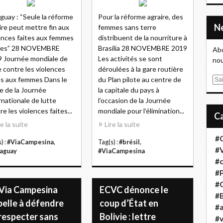
guay : “Seule la réforme
Pour la réforme agraire, des
ire peut mettre fin aux
femmes sans terre
ences faites aux femmes
distribuent de la nourriture à
ales” 28 NOVEMBRE
Brasilia 28 NOVEMBRE 2019
Abo
 Journée mondiale de
Les activités se sont
nou
e contre les violences
déroulées à la gare routière
es aux femmes Dans le
du Plan pilote au centre de
E
e de la Journée
la capitale du pays à
m
rnationale de lutte
l’occasion de la Journée
a
re les violences faites...
mondiale pour l’élimination...
i
l
re la suite
Lire la suite
#
) :
#ViaCampesina
,
Tag(s) :
#brésil
,
#
aguay
#ViaCampesina
#
#
#
 Via Campesina
ECVC dénonce le
#B
pelle à défendre
coup d’État en
#a
 respecter sans
Bolivie : lettre
#