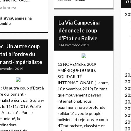
re la suite
20
) :
#ViaCampesina
,
La Via Campesina
lombie
dénonce le coup
d’Etat en Bolivie
14 Novembre 2019
c : Un autre coup
tat à l'ordre du
r anti-impérialiste
13 NOVEMBRE 2019
Novembre 2019
AMÉRIQUE DU SUD,
20
SOLIDARITÉ
20
INTERNATIONALE (Harare,
 : Un autre coup d'Etat à
20
10 novembre 2019) En tant
re du jour anti-
que mouvement paysan
20
rialiste Écrit par Stefany
international, nous
20
s le 11/11/2019. Publié
exprimons notre profonde
20
 Actualités Par ce
solidarité avec le peuple
20
uniqué, la
bolivien, et rejetons le coup
20
rdinadora
d’État raciste, classiste et
20
noamericana de