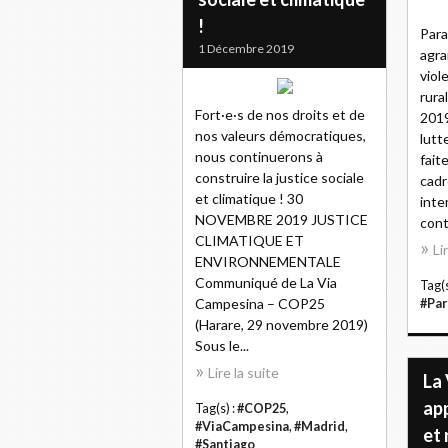
!
Para
1 Décembre 2019
agra
viol
rur
Fort·e·s de nos droits et de
2019
nos valeurs démocratiques,
lutt
nous continuerons à
fait
construire la justice sociale
cadr
et climatique ! 30
inte
NOVEMBRE 2019 JUSTICE
cont
CLIMATIQUE ET
Li
ENVIRONNEMENTALE
Communiqué de La Via
Tag(s
Campesina – COP25
#Par
(Harare, 29 novembre 2019)
Sous le...
Lire la suite
La
ap
Tag(s) :
#COP25
,
#ViaCampesina
,
#Madrid
,
et
#Santiago