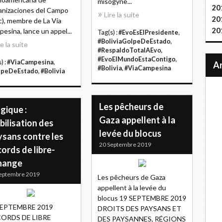
misogyne...
20
nizaciones del Campo
Lire la suite
20
c), membre de La Via
20
esina, lance un appel...
Tag(s) :
#EvoEsElPresidente
,
#BoliviaGolpeDeEstado
,
re la suite
#RespaldoTotalAEvo
,
#EvoElMundoEstaContigo
,
) :
#ViaCampesina
,
#Bolivia
,
#ViaCampesina
lpeDeEstado
,
#Bolivia
Les pêcheurs de
gique :
Gaza appellent à la
ilisation des
levée du blocus
ysans contre les
20 Septembre 2019
ords de libre-
hange
eptembre 2019
Les pêcheurs de Gaza
appellent à la levée du
blocus 19 SEPTEMBRE 2019
SEPTEMBRE 2019
DROITS DES PAYSANS ET
ORDS DE LIBRE
DES PAYSANNES, RÉGIONS