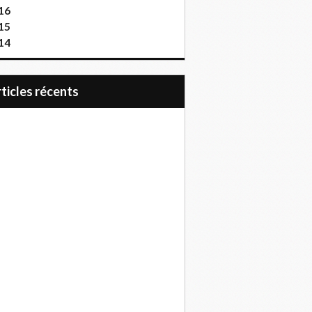
16
15
14
articles récents