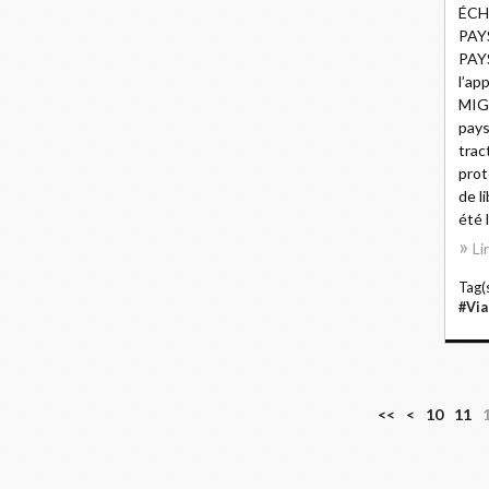
ÉCH
PAY
PAY
l’ap
MIG,
pays
trac
prot
de l
été l
Li
Tag(s
#Vi
<<
<
10
11