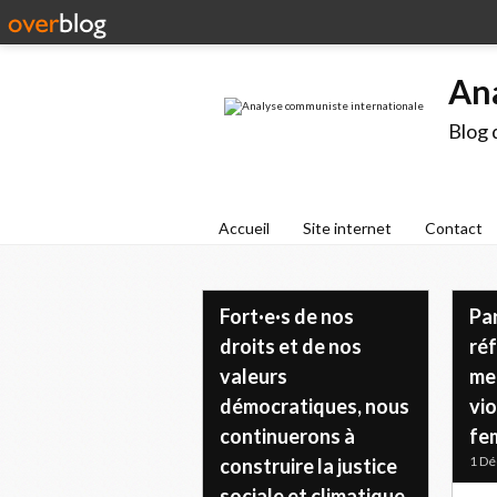
An
Blog 
Accueil
Site internet
Contact
Fort·e·s de nos
Par
droits et de nos
ré
valeurs
met
démocratiques, nous
vio
continuerons à
fe
1 D
construire la justice
sociale et climatique