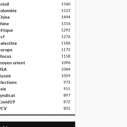
résil
1560
colombie
1523
Chine
1494
hine
1316
frique
1293
pcf
1276
alestine
1186
europe
1172
locus
1158
moyen orient
1096
USA
1064
ussie
1059
lections
973
sie
915
yndicat
897
Covid19
872
PCV
831