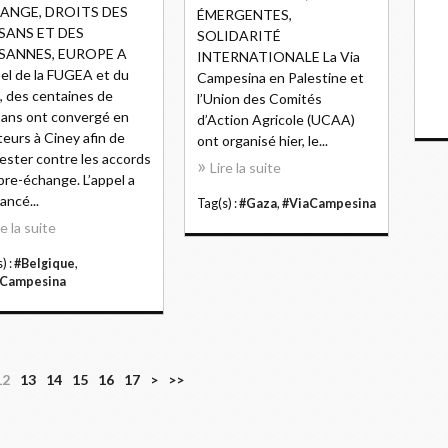
ANGE, DROITS DES
ÉMERGENTES,
SANS ET DES
SOLIDARITÉ
SANNES, EUROPE A
INTERNATIONALE La Via
pel de la FUGEA et du
Campesina en Palestine et
 des centaines de
l’Union des Comités
ans ont convergé en
d’Action Agricole (UCAA)
teurs à Ciney afin de
ont organisé hier, le...
ester contre les accords
Lire la suite
ibre-échange. L’appel a
ancé...
Tag(s) :
#Gaza
,
#ViaCampesina
re la suite
) :
#Belgique
,
aCampesina
12
13
14
15
16
17
>
>>