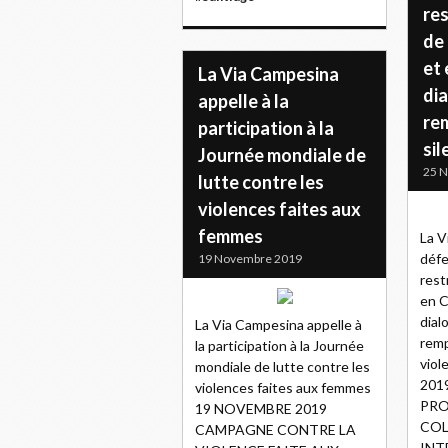
res
de 
et 
La Via Campesina
dia
appelle à la
rem
participation à la
sil
Journée mondiale de
25 
lutte contre les
violences faites aux
femmes
La V
défe
19 Novembre 2019
rest
en C
dial
La Via Campesina appelle à
remp
la participation à la Journée
vio
mondiale de lutte contre les
201
violences faites aux femmes
PRO
19 NOVEMBRE 2019
COL
CAMPAGNE CONTRE LA
INT