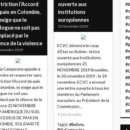
triction l’Accord
ouverte aux
#b
#
paix en Colombie,
institutions
#
exige que le
européennes
#c
22 Novembre 2019
logue ne soit pas
#a
placé par le
#
ence de la violence
#p
ECVC dénonce le coup
Novembre 2019
#
d’État en Bolivie : lettre
#B
ouverte aux institutions
européennes 21
#
ia Campesina appelle à
NOVEMBRE 2019 Bruxelles,
#
ndre et respecter sans
le 20 novembre 2019 : le 18
#R
riction l’Accord de paix
novembre, ECVC a envoyé
#é
olombie, et exige que le
une lettre ouverte à tous les
#a
ogue ne soit pas
membres du Parlement
#s
lacé par le silence de la
européen, au Président de la
#
lence 22 NOVEMBRE
Commission...
#
9 AMÉRIQUE DU SUD,
Lire la suite
CESSUS DE PAIX EN
OMBIE, SOLIDARITÉ
Tag(s) :
#Bolivie
,
ERNATIONALE...
#ViaCampesina