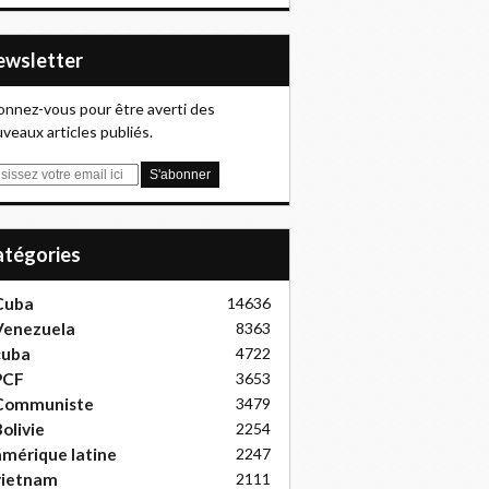
Newsletter
nnez-vous pour être averti des
veaux articles publiés.
Catégories
Cuba
14636
Venezuela
8363
cuba
4722
PCF
3653
Communiste
3479
olivie
2254
mérique latine
2247
vietnam
2111