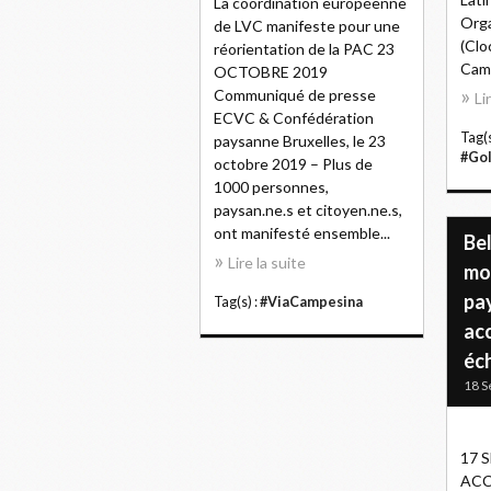
La coordination européenne
Orga
de LVC manifeste pour une
(Clo
réorientation de la PAC 23
Camp
OCTOBRE 2019
Communiqué de presse
Li
ECVC & Confédération
Tag(s
paysanne Bruxelles, le 23
#Go
octobre 2019 – Plus de
1000 personnes,
paysan.ne.s et citoyen.ne.s,
ont manifesté ensemble...
Bel
Lire la suite
mob
pa
Tag(s) :
#ViaCampesina
acc
éc
18 S
17 
ACC