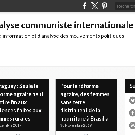
alyse communiste internationale
d'information et d'analyse des mouvements politiques
aguay : Seule la
Pour la réforme
S
forme agraire peut
agraire, des femmes
tre fin aux
sans terre
lences faites aux
distribuent de la
mmes rurales
nourriture à Brasilia
écembre 2019
30 Novembre 2019