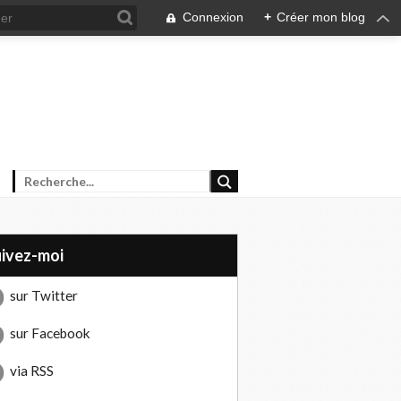
Connexion
+
Créer mon blog
uivez-moi
sur Twitter
sur Facebook
via RSS