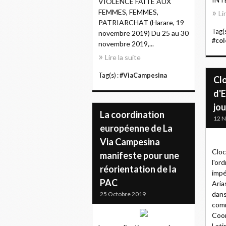
VIOLENCE FAITE AUX
FEMMES, FEMMES,
Li
PATRIARCHAT (Harare, 19
Tag(s
novembre 2019) Du 25 au 30
#co
novembre 2019,...
Lire la suite
Tag(s) :
#ViaCampesina
Clo
d'E
jou
La coordination
12 
européenne de La
Via Campesina
Cloc
manifeste pour une
l'ord
réorientation de la
impé
PAC
Aria
dans
25 Octobre 2019
comm
Coo
Lati