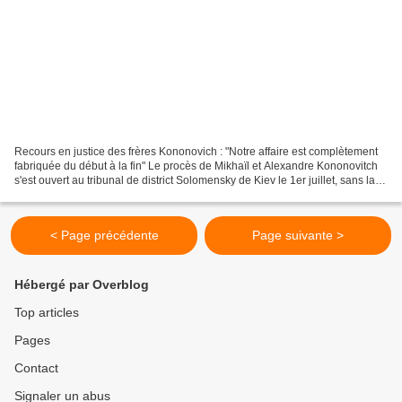
Recours en justice des frères Kononovich : "Notre affaire est complètement
fabriquée du début à la fin" Le procès de Mikhaïl et Alexandre Kononovitch
s'est ouvert au tribunal de district Solomensky de Kiev le 1er juillet, sans la
présence physique des...
< Page précédente
Page suivante >
Hébergé par Overblog
Top articles
Pages
Contact
Signaler un abus