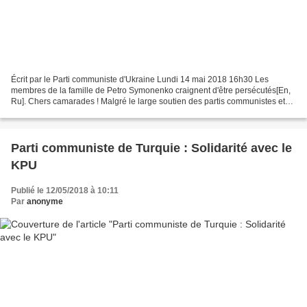
Écrit par le Parti communiste d'Ukraine Lundi 14 mai 2018 16h30 Les
membres de la famille de Petro Symonenko craignent d'être persécutés[En,
Ru]. Chers camarades ! Malgré le large soutien des partis communistes et
ouvriers du monde entier, la persécution...
Parti communiste de Turquie : Solidarité avec le
KPU
Publié le 12/05/2018 à 10:11
Par
anonyme