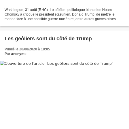
Washington, 31 août (RHC)- Le célèbre politologue étasunien Noam
Chomsky a critiqué le président étasunien, Donald Trump, de mettre le
monde face à une possible guerre nucléaire, entre autres graves crises.
Dans des déclarations publiées par le quotidien...
Les geôliers sont du côté de Trump
Publié le 20/08/2020 à 18:05
Par
anonyme