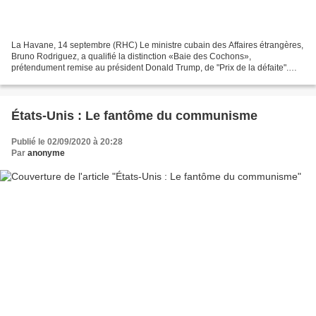
La Havane, 14 septembre (RHC) Le ministre cubain des Affaires étrangères,
Bruno Rodriguez, a qualifié la distinction «Baie des Cochons»,
prétendument remise au président Donald Trump, de "Prix de la défaite".
"Toute décoration dans #USA sur la Baie des...
États-Unis : Le fantôme du communisme
Publié le 02/09/2020 à 20:28
Par
anonyme