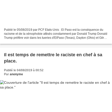
Publié le 05/08/2019 par PCF Etats-Unis : El Paso est la conséquence du
racisme et de la xénophobie attisés constamment par Donald Trump Donald
Trump préfère voir dans les tueries d'ElPaso (Texas), Dayton (Ohio) et Gilroy
(Californie) des manifestations...
Il est temps de remettre le raciste en chef à sa
place.
Publié le 04/08/2019 à 00:52
Par
anonyme