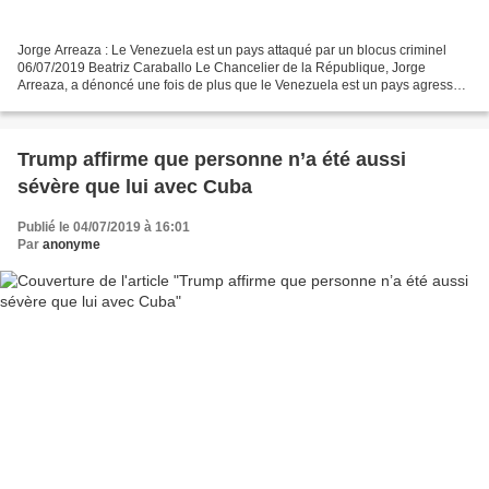
Jorge Arreaza : Le Venezuela est un pays attaqué par un blocus criminel
06/07/2019 Beatriz Caraballo Le Chancelier de la République, Jorge
Arreaza, a dénoncé une fois de plus que le Venezuela est un pays agressé
et assiégé, soumis à un blocus financier,...
Trump affirme que personne n’a été aussi
sévère que lui avec Cuba
Publié le 04/07/2019 à 16:01
Par
anonyme