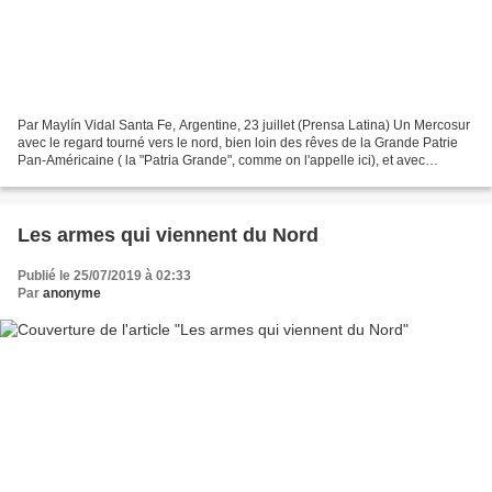
Par Maylín Vidal Santa Fe, Argentine, 23 juillet (Prensa Latina) Un Mercosur
avec le regard tourné vers le nord, bien loin des rêves de la Grande Patrie
Pan-Américaine ( la "Patria Grande", comme on l'appelle ici), et avec
Bolsonaro, un homme d'extrême-droite,...
Les armes qui viennent du Nord
Publié le 25/07/2019 à 02:33
Par
anonyme