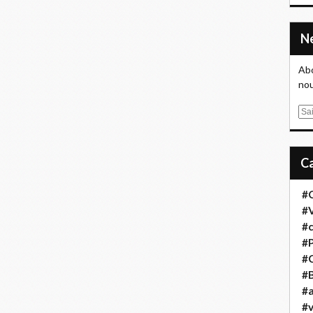
Abo
nou
E
m
a
i
l
#
#
#
#
#
#B
#a
#