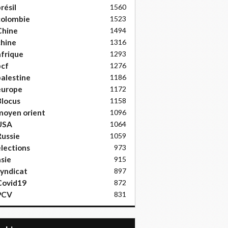
résil
1560
colombie
1523
Chine
1494
hine
1316
frique
1293
pcf
1276
alestine
1186
europe
1172
locus
1158
moyen orient
1096
USA
1064
ussie
1059
lections
973
sie
915
yndicat
897
Covid19
872
PCV
831