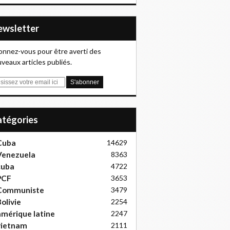
Newsletter
nnez-vous pour être averti des
veaux articles publiés.
Catégories
Cuba
14629
Venezuela
8363
cuba
4722
PCF
3653
Communiste
3479
olivie
2254
mérique latine
2247
vietnam
2111