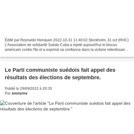
Édité par Reynaldo Henquen 2022-10-31 11:40:02 Stockholm, 31 oct (RHC)
L'Association de solidarité Suède-Cuba a rejeté aujourd'hui le blocus
américain contre l'île et a exprimé sa confiance dans la victoire retentissante
à l'ONU d'un nouveau projet de...
Le Parti communiste suédois fait appel des
résultats des élections de septembre.
Publié le 29/09/2022 à 20:35
Par
anonyme