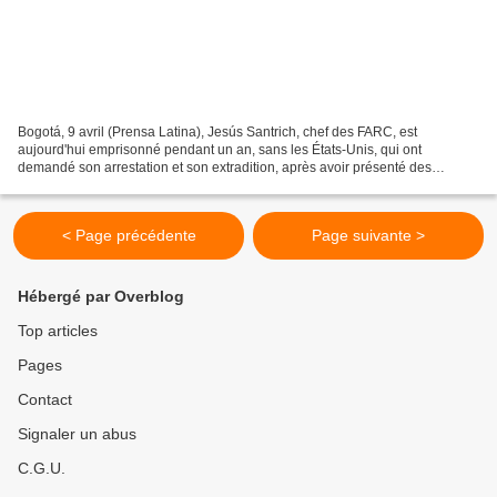
Bogotá, 9 avril (Prensa Latina), Jesús Santrich, chef des FARC, est
aujourd'hui emprisonné pendant un an, sans les États-Unis, qui ont
demandé son arrestation et son extradition, après avoir présenté des
preuves du crime de trafic de drogue dont il est...
< Page précédente
Page suivante >
Hébergé par Overblog
Top articles
Pages
Contact
Signaler un abus
C.G.U.