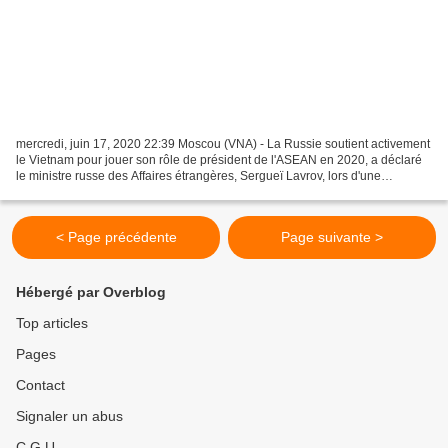
mercredi, juin 17, 2020 22:39 Moscou (VNA) - La Russie soutient activement
le Vietnam pour jouer son rôle de président de l'ASEAN en 2020, a déclaré
le ministre russe des Affaires étrangères, Sergueï Lavrov, lors d'une
conférence de presse informant les...
< Page précédente
Page suivante >
Hébergé par Overblog
Top articles
Pages
Contact
Signaler un abus
C.G.U.