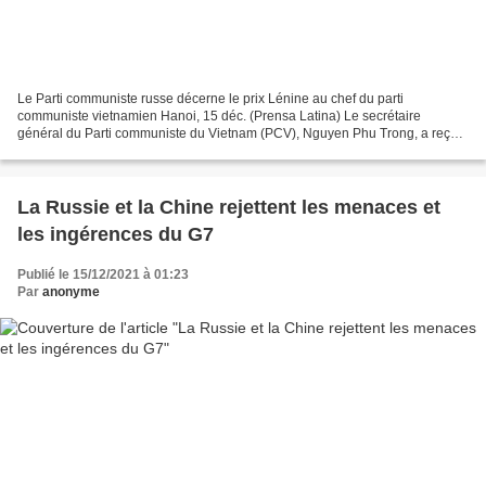
Le Parti communiste russe décerne le prix Lénine au chef du parti
communiste vietnamien Hanoi, 15 déc. (Prensa Latina) Le secrétaire
général du Parti communiste du Vietnam (PCV), Nguyen Phu Trong, a reçu
aujourd'hui le prix Lénine de la paix en reconnaissance...
La Russie et la Chine rejettent les menaces et
les ingérences du G7
Publié le 15/12/2021 à 01:23
Par
anonyme