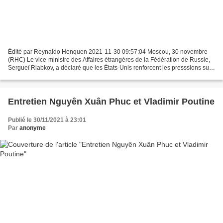
Édité par Reynaldo Henquen 2021-11-30 09:57:04 Moscou, 30 novembre
(RHC) Le vice-ministre des Affaires étrangères de la Fédération de Russie,
Sergueï Riabkov, a déclaré que les États-Unis renforcent les presssions sur
les pays d’Amérique latine sur la...
Entretien Nguyên Xuân Phuc et Vladimir Poutine
Publié le 30/11/2021 à 23:01
Par
anonyme