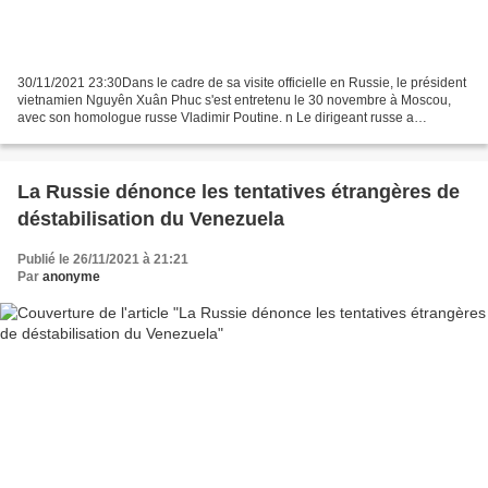
30/11/2021 23:30Dans le cadre de sa visite officielle en Russie, le président
vietnamien Nguyên Xuân Phuc s'est entretenu le 30 novembre à Moscou,
avec son homologue russe Vladimir Poutine. n Le dirigeant russe a
hautement apprécié la visite du président...
La Russie dénonce les tentatives étrangères de
déstabilisation du Venezuela
Publié le 26/11/2021 à 21:21
Par
anonyme