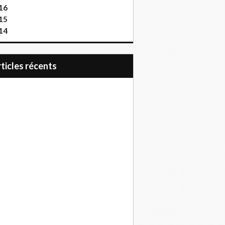
16
15
14
articles récents