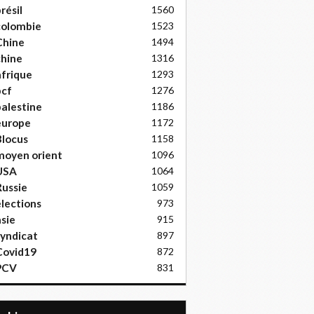
résil
1560
colombie
1523
Chine
1494
hine
1316
frique
1293
pcf
1276
alestine
1186
europe
1172
locus
1158
moyen orient
1096
USA
1064
ussie
1059
lections
973
sie
915
yndicat
897
Covid19
872
PCV
831