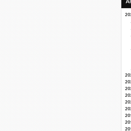
20
20
20
20
20
20
20
20
20
20