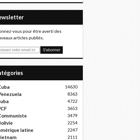
Newsletter
nnez-vous pour être averti des
veaux articles publiés.
Catégories
Cuba
14630
Venezuela
8363
cuba
4722
PCF
3653
Communiste
3479
olivie
2254
mérique latine
2247
vietnam
2111