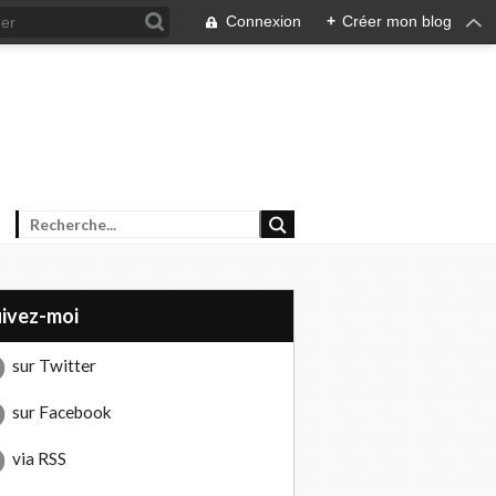
Connexion
+
Créer mon blog
uivez-moi
sur Twitter
sur Facebook
via RSS