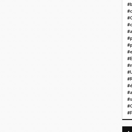
#b
#
#
#c
#a
#
#p
#
#B
#
#
#R
#é
#a
#s
#
#