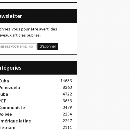
Newsletter
nnez-vous pour être averti des
veaux articles publiés.
Catégories
Cuba
14633
Venezuela
8363
cuba
4722
PCF
3653
Communiste
3479
olivie
2254
mérique latine
2247
vietnam
2111