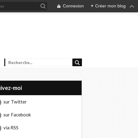
Connexion
+
Créer mon blog
uivez-moi
sur Twitter
sur Facebook
via RSS