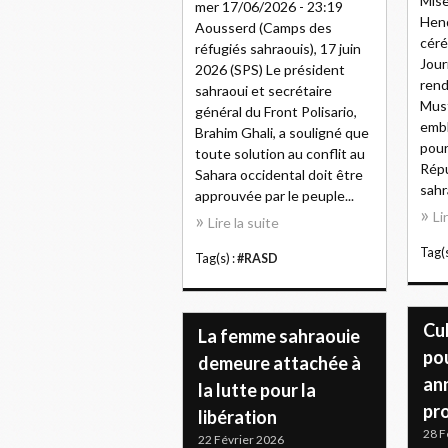
Mise
mer 17/06/2026 - 23:19
Henq
Aousserd (Camps des
cér
réfugiés sahraouis), 17 juin
Jour
2026 (SPS) Le président
rend
sahraoui et secrétaire
Must
général du Front Polisario,
embl
Brahim Ghali, a souligné que
pour
toute solution au conflit au
Répu
Sahara occidental doit être
sahr
approuvée par le peuple...
Li
Lire la suite
Tag(s
Tag(s) :
#RASD
Cub
La femme sahraouie
pou
demeure attachée à
ann
la lutte pour la
pr
libération
28 F
22 Février 2026