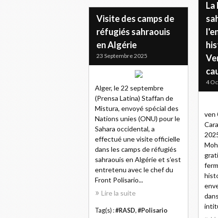
La
Visite des camps de
sa
réfugiés sahraouis
l'
en Algérie
his
23 Septembre 2025
Ve
ca
4 Oc
Alger, le 22 septembre
(Prensa Latina) Staffan de
Mistura, envoyé spécial des
ven 
Nations unies (ONU) pour le
Cara
Sahara occidental, a
2025
effectué une visite officielle
Moha
dans les camps de réfugiés
grat
sahraouis en Algérie et s’est
ferm
entretenu avec le chef du
hist
Front Polisario...
enve
Lire la suite
dans
inti
Tag(s) :
#RASD
,
#Polisario