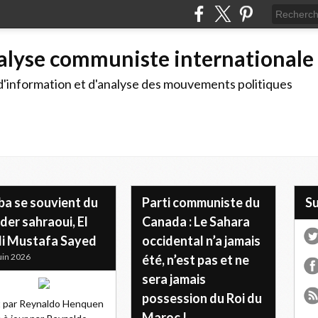
alyse communiste internationale
d'information et d'analyse des mouvements politiques
ba se souvient du
Parti communiste du
S
der sahraoui, El
Canada : Le Sahara
li Mustafa Sayed
occidental n’a jamais
uin 2026
été, n’est pas et ne
sera jamais
possession du Roi du
t par Reynaldo Henquen
Maroc !