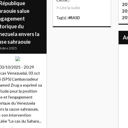
 République
20
Lire la suite
hraouie salue
20
20
engagement
Tag(s) :
#RASD
torique du
nezuela envers la
use sahraouie
tobre 2025
03/10/2025 - 20:29
cas Venezuela), 03 oct
 (SPS) L'ambassadeur
med Zrug a exprimé sa
itude pour la position
e et l'engagement
orique du Venezuela
rs la cause sahraouie,
 son intervention
tulée "Le cas du Sahara...