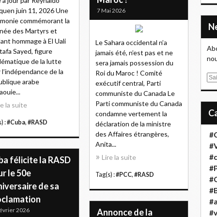
 à jour par Reynaldo
uen juin 11, 2026 Une
7 Mai 2026
émonie commémorant la
née des Martyrs et
ant hommage à El Uali
Le Sahara occidental n’a
Abo
afa Sayed, figure
jamais été, n’est pas et ne
nou
ématique de la lutte
sera jamais possession du
 l’indépendance de la
Roi du Maroc ! Comité
E
blique arabe
exécutif central, Parti
m
aouie...
communiste du Canada Le
a
Parti communiste du Canada
re la suite
i
condamne vertement la
l
) :
#Cuba
,
#RASD
déclaration de la ministre
des Affaires étrangères,
#
Anita...
#
#
Lire la suite
a félicite la RASD
#
r le 50e
Tag(s) :
#PCC
,
#RASD
#
iversaire de sa
#B
oclamation
#a
évrier 2026
Annonce de la
#