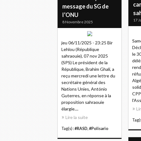
ca
message du SG de
sa
l’ONU
17 J
8 Novembre 2025
Same
jeu 06/11/2025 - 23:25 Bir
Décl
Lehlou (République
le 3
sahraouie), 07 nov 2025
délé
(SPS) Le président de la
rend
République, Brahim Ghali, a
réfu
reçu mercredi une lettre du
Algé
secrétaire général des
soli
Nations Unies, António
CPPC
Guterres, en réponse à la
l'As
proposition sahraouie
élargie....
Li
Lire la suite
Tag(s
Tag(s) :
#RASD
,
#Polisario