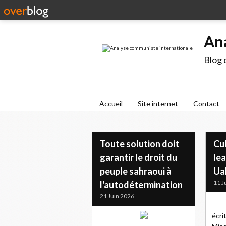
An
Blog 
Accueil
Site internet
Contact
Toute solution doit
Cu
garantir le droit du
lea
peuple sahraoui à
Ua
11 J
l'autodétermination
21 Juin 2026
écri