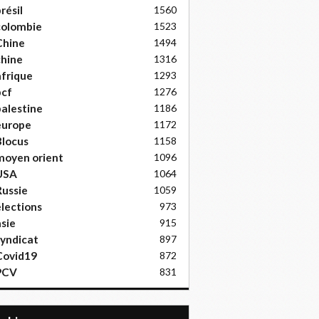
résil
1560
colombie
1523
Chine
1494
hine
1316
frique
1293
pcf
1276
alestine
1186
europe
1172
locus
1158
moyen orient
1096
USA
1064
ussie
1059
lections
973
sie
915
yndicat
897
Covid19
872
PCV
831