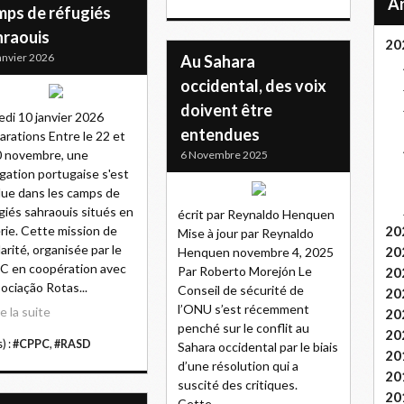
mps de réfugiés
hraouis
20
anvier 2026
Au Sahara
occidental, des voix
doivent être
di 10 janvier 2026
entendues
arations Entre le 22 et
0 novembre, une
6 Novembre 2025
gation portugaise s'est
ue dans les camps de
giés sahraouis situés en
écrit par Reynaldo Henquen
rie. Cette mission de
20
Mise à jour par Reynaldo
darité, organisée par le
20
Henquen novembre 4, 2025
 en coopération avec
Par Roberto Morejón Le
20
sociação Rotas...
Conseil de sécurité de
20
l’ONU s’est récemment
re la suite
20
penché sur le conflit au
20
) :
#CPPC
,
#RASD
Sahara occidental par le biais
20
d’une résolution qui a
20
suscité des critiques.
20
Cette...