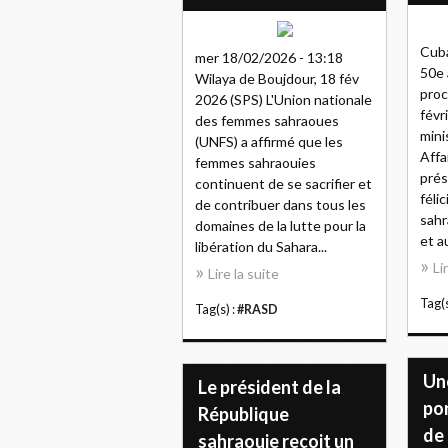
Cuba
mer 18/02/2026 - 13:18
50e 
Wilaya de Boujdour, 18 fév
proc
2026 (SPS) L'Union nationale
févr
des femmes sahraoues
mini
(UNFS) a affirmé que les
Affa
femmes sahraouies
prés
continuent de se sacrifier et
féli
de contribuer dans tous les
sahr
domaines de la lutte pour la
et a
libération du Sahara...
Li
Lire la suite
Tag(s
Tag(s) :
#RASD
Un
Le président de la
po
République
de 
sahraouie reçoit un