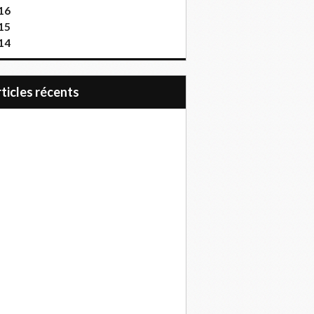
16
15
14
articles récents