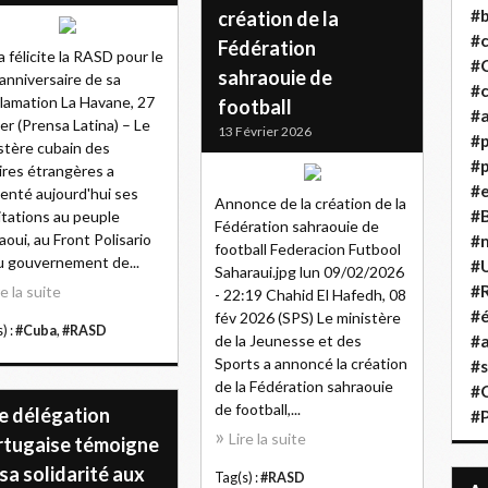
#b
création de la
#
Fédération
 félicite la RASD pour le
#
sahraouie de
anniversaire de sa
#c
lamation La Havane, 27
football
#a
ier (Prensa Latina) – Le
13 Février 2026
#
stère cubain des
#p
ires étrangères a
#
enté aujourd'hui ses
Annonce de la création de la
#B
citations au peuple
Fédération sahraouie de
aoui, au Front Polisario
#
football Federacion Futbool
u gouvernement de...
#
Saharaui.jpg lun 09/02/2026
#R
re la suite
- 22:19 Chahid El Hafedh, 08
#é
fév 2026 (SPS) Le ministère
) :
#Cuba
,
#RASD
de la Jeunesse et des
#a
Sports a annoncé la création
#s
de la Fédération sahraouie
#
de football,...
e délégation
#
Lire la suite
rtugaise témoigne
sa solidarité aux
Tag(s) :
#RASD