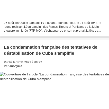
26 août, par Salim Lamrani Il y a 80 ans, jour pour jour, le 24 août 1944, le
jeune résistant Léon Landini, des Francs-Tireurs et Partisans de la Main
d’œuvre Immigrée (FTP-MOI), s’échappait de prison et prenait la tête du
bataillon Carmagnole pour donner...
La condamnation française des tentatives de
déstabilisation de Cuba s'amplifie
Publié le 17/11/2021 à 00:22
Par
anonyme