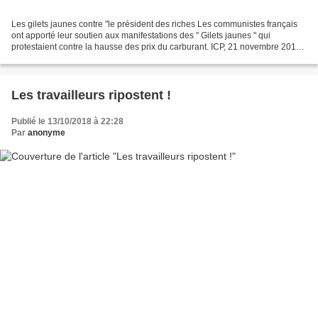
Les gilets jaunes contre "le président des riches Les communistes français
ont apporté leur soutien aux manifestations des " Gilets jaunes " qui
protestaient contre la hausse des prix du carburant. ICP, 21 novembre 2018
Le week-end dernier, près d'un...
Les travailleurs ripostent !
Publié le 13/10/2018 à 22:28
Par
anonyme