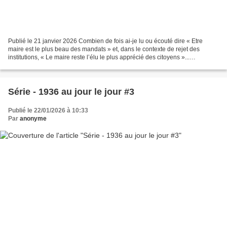
Publié le 21 janvier 2026 Combien de fois ai-je lu ou écouté dire « Etre
maire est le plus beau des mandats » et, dans le contexte de rejet des
institutions, « Le maire reste l’élu le plus apprécié des citoyens »...
Malheureusement, aujourd’hui, le message...
Série - 1936 au jour le jour #3
Publié le 22/01/2026 à 10:33
Par
anonyme