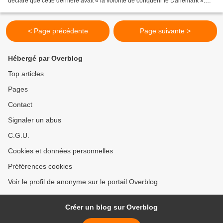
déclaré que cette dernière avait « la volonté de conquérir le Danemark ».
Les ambitions impérialistes étatsuniennes...
< Page précédente
Page suivante >
Hébergé par Overblog
Top articles
Pages
Contact
Signaler un abus
C.G.U.
Cookies et données personnelles
Préférences cookies
Voir le profil de anonyme sur le portail Overblog
Créer un blog sur Overblog