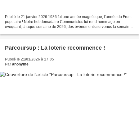
Publié le 21 janvier 2026 1936 fut une année magnétique, l’année du Front
populaire ! Notre hebdomadaire Communistes lui rend hommage en
évoquant, chaque semaine de 2026, des événements survenus la semaine
équivalente (ou presque) de 1936. 19/25 janvier...
Parcoursup : La loterie recommence !
Publié le 21/01/2026 à 17:05
Par
anonyme