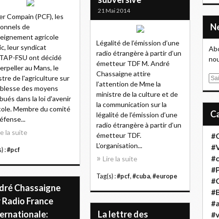
21 Mai 2014
er Compain (PCF), les
onnels de
seignement agricole
Légalité de l’émission d’une
ic, leur syndicat
Abo
radio étrangère à partir d’un
TAP-FSU ont décidé
nou
émetteur TDF M. André
terpeller au Mans, le
Chassaigne attire
stre de l'agriculture sur
E
l’attention de Mme la
aiblesse des moyens
m
ministre de la culture et de
ibués dans la loi d'avenir
a
la communication sur la
cole. Membre du comité
i
légalité de l’émission d’une
éfense...
l
radio étrangère à partir d’un
re la suite
émetteur TDF.
#
L’organisation...
#
) :
#pcf
#
Lire la suite
#
Tag(s) :
#pcf
,
#cuba
,
#europe
#
dré Chassaigne
#B
r Radio France
#a
ernationale:
La lettre des
#