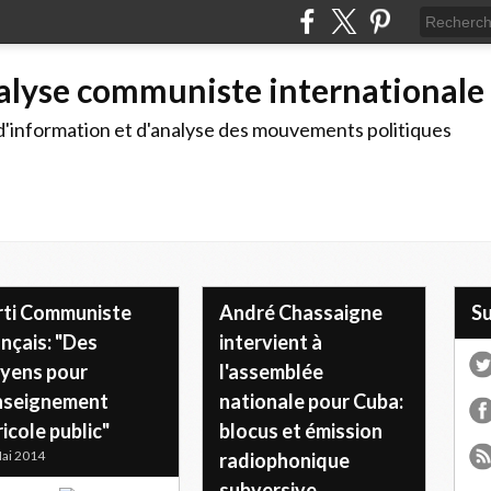
alyse communiste internationale
d'information et d'analyse des mouvements politiques
rti Communiste
André Chassaigne
S
nçais: "Des
intervient à
yens pour
l'assemblée
enseignement
nationale pour Cuba:
icole public"
blocus et émission
ai 2014
radiophonique
subversive