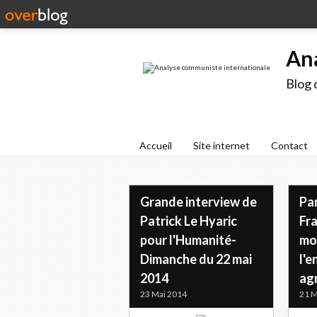
An
Blog 
Accueil
Site internet
Contact
Grande interview de
Pa
Patrick Le Hyaric
Fra
pour l'Humanité-
mo
Dimanche du 22 mai
l'
2014
agr
23 Mai 2014
21 M