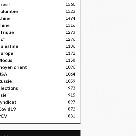
résil
1560
colombie
1523
Chine
1494
hine
1316
frique
1293
pcf
1276
alestine
1186
europe
1172
locus
1158
moyen orient
1096
USA
1064
ussie
1059
lections
973
sie
915
yndicat
897
Covid19
872
PCV
831