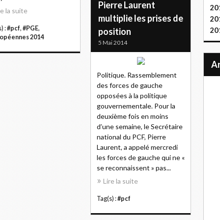
Pierre Laurent
20
re la suite
multiplie les prises de
20
) :
#pcf
,
#PGE
,
20
position
opéennes 2014
5 Mai 2014
Politique. Rassemblement
des forces de gauche
opposées à la politique
gouvernementale. Pour la
deuxième fois en moins
d’une semaine, le Secrétaire
national du PCF, Pierre
Laurent, a appelé mercredi
les forces de gauche qui ne «
se reconnaissent » pas...
Lire la suite
Tag(s) :
#pcf