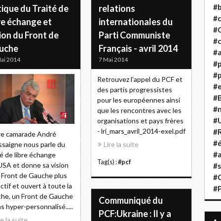
#b
tique du Traité de
relations
#
re échange et
internationales du
#
ion du Front de
Parti Communiste
#c
uche
Français - avril 2014
#a
ai 2014
7 Mai 2014
#
#p
Retrouvez l'appel du PCF et
#
des partis progressistes
#B
pour les européennes ainsi
#
que les rencontres avec les
#
organisations et pays frères
- lri_mars_avril_2014-exel.pdf
#R
re camarade André
#é
saigne nous parle du
Lire la suite
#a
té de libre échange
Tag(s) :
#pcf
SA et donne sa vision
#s
 Front de Gauche plus
#
ectif et ouvert à toute la
#
he, un Front de Gauche
Communiqué du
s hyper-personnalisé.....
PCF:Ukraine : Il y a
re la suite