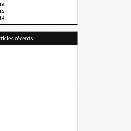
16
15
14
articles récents