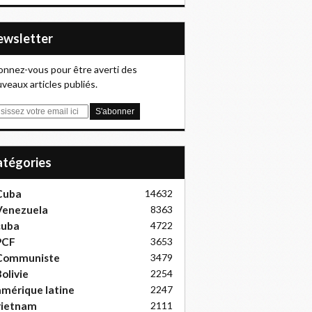
Newsletter
nnez-vous pour être averti des
veaux articles publiés.
Catégories
Cuba
14632
Venezuela
8363
cuba
4722
PCF
3653
Communiste
3479
olivie
2254
mérique latine
2247
vietnam
2111