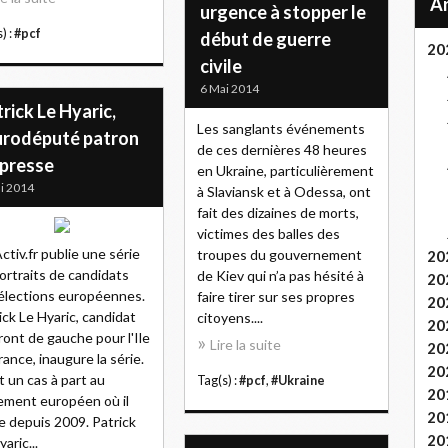
urgence à stopper le
) :
#pcf
début de guerre
20
civile
6 Mai 2014
rick Le Hyaric,
Les sanglants événements
eurodéputé patron
de ces dernières 48 heures
 presse
en Ukraine, particulièrement
i 2014
à Slaviansk et à Odessa, ont
fait des dizaines de morts,
victimes des balles des
ctiv.fr publie une série
troupes du gouvernement
20
ortraits de candidats
de Kiev qui n’a pas hésité à
20
élections européennes.
faire tirer sur ses propres
20
ick Le Hyaric, candidat
citoyens....
20
ront de gauche pour l'Ile
Lire la suite
20
rance, inaugure la série.
20
t un cas à part au
Tag(s) :
#pcf
,
#Ukraine
20
ement européen où il
20
e depuis 2009. Patrick
20
aric...