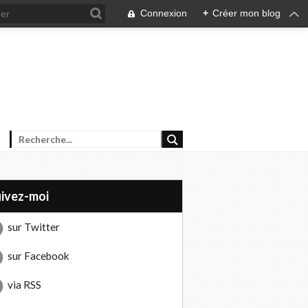
Connexion
+
Créer mon blog
uivez-moi
sur Twitter
sur Facebook
via RSS