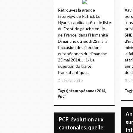
Retrouvez la grande
Xavi
interview de Patrick Le
pers
Hyaric, candidat tête de liste
l'en
du Front de gauche en Ile-
publ
de-France, dans l’Humanité
SNE
Dimanche du jeudi 22 mai à
d'in
l’occasion des élections
mini
européennes du dimanche
la f
25 mai 2014. . . 1/ La
attr
question du traité
agri
transatlantique...
de d
Lire la suite
Li
Tag(s) :
#européennes 2014
,
Tag(s
#pcf
An
PCF: évolution aux
su
cantonales, quelle
Int