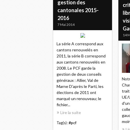
gestion des
cri
cantonales 2015-
lib
2016
vis
7 Mai 2014
Ga
14 M
La série A correspond aux
cantons renouvelés en
2011, la série B correspond
aux cantons renouvelés en
2008. Le PCF garde la
gestion de deux conseils
Not
généraux : Allier, Val de
Chas
Marne D'après le Parti, les
trai
élections de 2011 ont
UE/U
marqué un renouveau; le
d'un
fichier...
coll
Lire la suite
gauc
moin
Tag(s) :
#pcf
Li