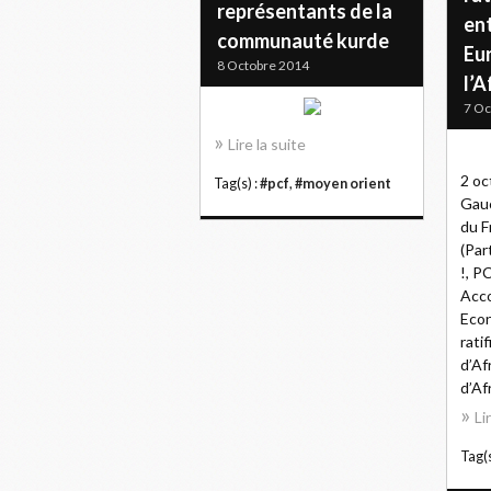
représentants de la
ent
communauté kurde
Eu
8 Octobre 2014
l’A
7 Oc
Lire la suite
2 oc
Tag(s) :
#pcf
,
#moyen orient
Gauc
du F
(Par
!, P
Acco
Econ
rati
d’Af
d’Af
Li
Tag(s