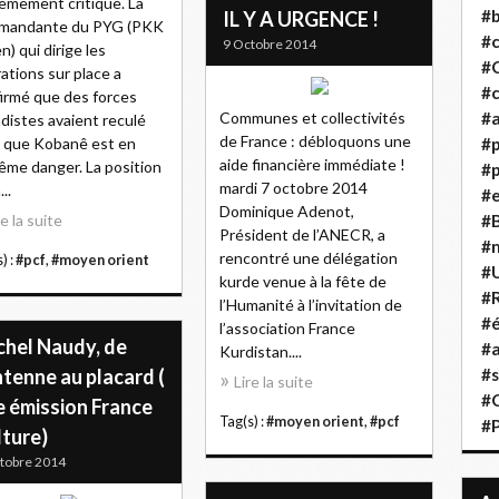
êmement critique. La
#b
IL Y A URGENCE !
mandante du PYG (PKK
#
9 Octobre 2014
n) qui dirige les
#
ations sur place a
#c
irmé que des forces
Communes et collectivités
#a
adistes avaient reculé
de France : débloquons une
 que Kobanê est en
#
aide financière immédiate !
ême danger. La position
#p
mardi 7 octobre 2014
...
#
Dominique Adenot,
re la suite
#B
Président de l’ANECR, a
#
rencontré une délégation
) :
#pcf
,
#moyen orient
#
kurde venue à la fête de
#R
l’Humanité à l’invitation de
#é
l’association France
chel Naudy, de
#a
Kurdistan....
ntenne au placard (
#s
Lire la suite
#
e émission France
Tag(s) :
#moyen orient
,
#pcf
#
lture)
tobre 2014