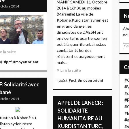
MANIF SAMEDI 11 Octobre
ctobre 2014
2014 à 16h30 au mobiles
(Marseille) La ville de
Kobané,Kurdistan syrien est
en grand danger,les
Abo
djihadistes de DAESH ont
nou
pris certains quartiers,on en
est à la guerrilla urbaine.Les
E
combatants kurdes
re la suite
m
résistent courageusement
a
) :
#pcf
,
#moyen orient
mais...
i
Lire la suite
l
#
Tag(s) :
#pcf
,
#moyen orient
: Solidarité avec
#
bané
#
ctobre 2014
#
APPEL DE L’ANECR :
#
SOLIDARITÉ
#B
ituation à Kobanê au
HUMANITAIRE AU
#a
istan syrien reste
KURDISTAN TURC,
#