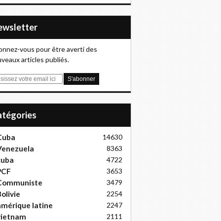
Newsletter
nnez-vous pour être averti des
veaux articles publiés.
Catégories
Cuba
14630
Venezuela
8363
cuba
4722
PCF
3653
Communiste
3479
olivie
2254
mérique latine
2247
vietnam
2111