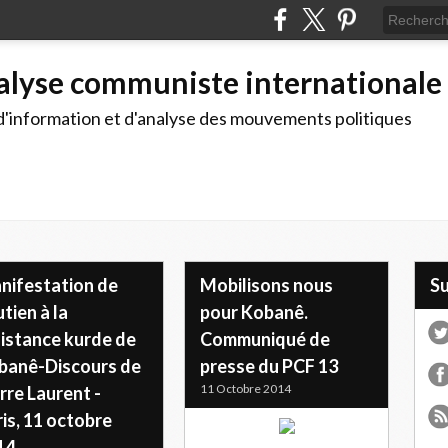
alyse communiste internationale
d'information et d'analyse des mouvements politiques
nifestation de
Mobilisons nous
S
tien à la
pour Kobanê.
sistance kurde de
Communiqué de
banê-Discours de
presse du PCF 13
11 Octobre 2014
rre Laurent -
is, 11 octobre
14