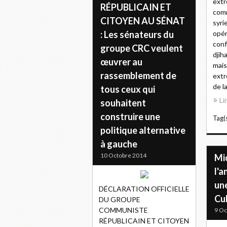
extr
RÉPUBLICAIN ET
com
CITOYEN AU SÉNAT
syrie
: Les sénateurs du
opér
conf
groupe CRC veulent
djih
œuvrer au
mais
rassemblement de
extr
de la
tous ceux qui
Li
souhaitent
construire une
Tag(s
politique alternative
à gauche
10 Octobre 2014
Mi
l'a
un
DÉCLARATION OFFICIELLE
Cu
DU GROUPE
COMMUNISTE
9 Oc
RÉPUBLICAIN ET CITOYEN