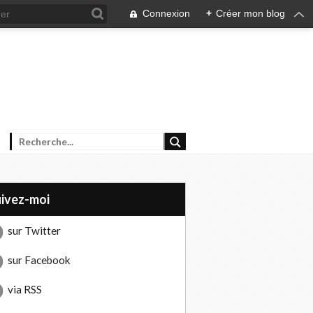
Connexion
+
Créer mon blog
uivez-moi
sur Twitter
sur Facebook
via RSS