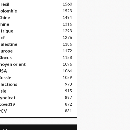
résil
1560
colombie
1523
Chine
1494
hine
1316
frique
1293
pcf
1276
alestine
1186
europe
1172
locus
1158
moyen orient
1096
USA
1064
ussie
1059
lections
973
sie
915
yndicat
897
Covid19
872
PCV
831