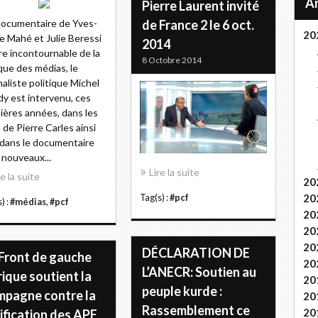
Pierre Laurent invité
ocumentaire de Yves-
de France 2 le 6 oct.
20
e Mahé et Julie Beressi
2014
re incontournable de la
8 Octobre 2014
ique des médias, le
naliste politique Michel
y est intervenu, ces
ières années, dans les
s de Pierre Carles ainsi
dans le documentaire
 nouveaux...
Lire la suite
re la suite
20
20
Tag(s) :
#pcf
) :
#médias
,
#pcf
20
20
20
DÉCLARATION DE
 Front de gauche
20
L’ANECR: Soutien au
ique soutient la
20
peuple kurde :
mpagne contre la
20
Rassemblement ce
20
ification des APE