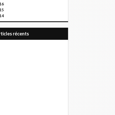
16
15
14
articles récents