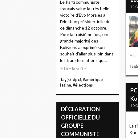
Le Parti communiste
12 O
français salue la très belle
victoire d'Evo Morales à
l'élection présidentielle de
ce dimanche 12 octobre.
Pour la troisième fois, une
grande majorité des
Boliviens a exprimé son
souhait d'aller plus loin dans
Li
les transformations qui...
Tag(s
Lire la suite
Tag(s) :
#pcf
,
#amérique
latine
,
#élections
PCF
Ko
10 O
DÉCLARATION
OFFICIELLE DU
GROUPE
La s
Kurd
COMMUNISTE