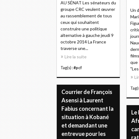
AU SÉNAT Les sénateurs du
groupe CRC veulent œuvrer
Un d
au rassemblement de tous
Mari
ceux qui souhaitent
Figu
construire une politique
crit
alternative à gauche jeudi 9
jour
octobre 2014 La France
Naud
traverse une...
dern
film
Lire la suite
que 
Tag(s) :
#pcf
"Les
Li
Tag(s
Courrier de François
Asensi à Laurent
Fabius concernant la
Le
situation à Kobané
Afr
et demandant une
ca
entrevue pour les
rat