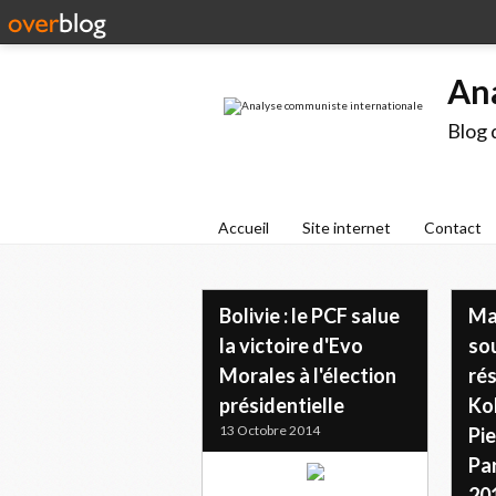
An
Blog 
Accueil
Site internet
Contact
Bolivie : le PCF salue
Ma
la victoire d'Evo
sou
Morales à l'élection
ré
présidentielle
Ko
13 Octobre 2014
Pie
Par
20