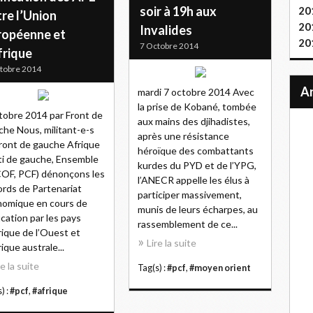
soir à 19h aux
20
re l’Union
20
Invalides
ropéenne et
20
7 Octobre 2014
frique
tobre 2014
mardi 7 octobre 2014 Avec
la prise de Kobané, tombée
tobre 2014 par Front de
aux mains des djihadistes,
he Nous, militant-e-s
après une résistance
ront de gauche Afrique
héroïque des combattants
ti de gauche, Ensemble
kurdes du PYD et de l’YPG,
COF, PCF) dénonçons les
l’ANECR appelle les élus à
rds de Partenariat
participer massivement,
omique en cours de
munis de leurs écharpes, au
fication par les pays
rassemblement de ce...
rique de l’Ouest et
Lire la suite
rique australe...
re la suite
Tag(s) :
#pcf
,
#moyen orient
) :
#pcf
,
#afrique