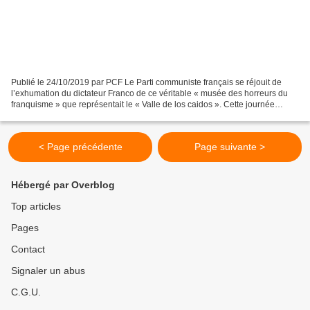
Publié le 24/10/2019 par PCF Le Parti communiste français se réjouit de
l’exhumation du dictateur Franco de ce véritable « musée des horreurs du
franquisme » que représentait le « Valle de los caidos ». Cette journée
souligne avant tout une avancée notoire...
< Page précédente
Page suivante >
Hébergé par Overblog
Top articles
Pages
Contact
Signaler un abus
C.G.U.