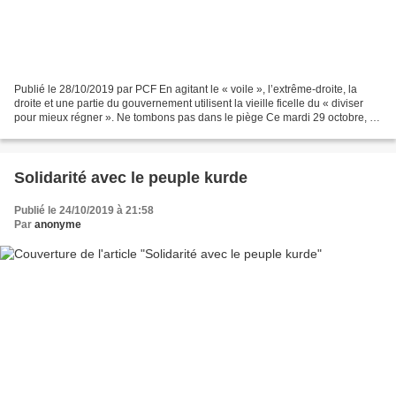
Publié le 28/10/2019 par PCF En agitant le « voile », l’extrême-droite, la
droite et une partie du gouvernement utilisent la vieille ficelle du « diviser
pour mieux régner ». Ne tombons pas dans le piège Ce mardi 29 octobre, la
droite sénatoriale dépose...
Solidarité avec le peuple kurde
Publié le 24/10/2019 à 21:58
Par
anonyme