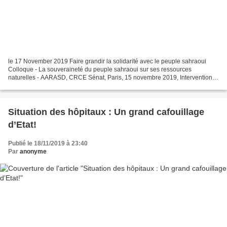
le 17 November 2019 Faire grandir la solidarité avec le peuple sahraoui
Colloque - La souveraineté du peuple sahraoui sur ses ressources
naturelles - AARASD, CRCE Sénat, Paris, 15 novembre 2019, Intervention
de Lydia Samarbakhsh, membre du Comité exécutif...
Situation des hôpitaux : Un grand cafouillage
d’Etat!
Publié le 18/11/2019 à 23:40
Par
anonyme