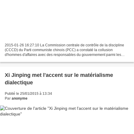
2015-01-26 16:27:10 La Commission centrale de contrôle de la discipline
(CCCD) du Parti communiste chinois (PCC) a constaté la collusion
d'hommes d'affaires avec des responsables du gouvernement parmi les
problèmes révélés lors du deuxième cycle d'inspections...
Xi Jinping met l'accent sur le matérialisme
dialectique
Publié le 25/01/2015 à 13:34
Par
anonyme