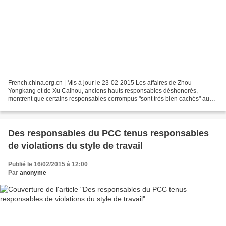
French.china.org.cn | Mis à jour le 23-02-2015 Les affaires de Zhou
Yongkang et de Xu Caihou, anciens hauts responsables déshonorés,
montrent que certains responsables corrompus "sont très bien cachés" au
sein du Parti communiste chinois (PCC), a indiqué...
Des responsables du PCC tenus responsables
de violations du style de travail
Publié le 16/02/2015 à 12:00
Par
anonyme