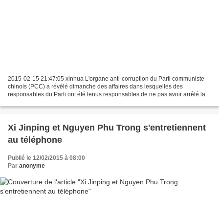
2015-02-15 21:47:05 xinhua L'organe anti-corruption du Parti communiste
chinois (PCC) a révélé dimanche des affaires dans lesquelles des
responsables du Parti ont été tenus responsables de ne pas avoir arrêté la
corruption ou d'autres violations disciplinaires...
Xi Jinping et Nguyen Phu Trong s'entretiennent
au téléphone
Publié le 12/02/2015 à 08:00
Par
anonyme