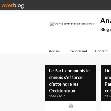
An
Blog 
Accueil
Site internet
Contact
Le Parti communiste
Liu
chinois s'efforce
un
d'atteindre les
Pa
Occidentaux
cu
30 Mai 2015
27 M