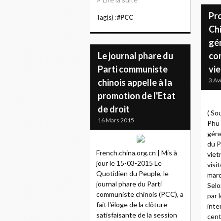
Pro
Tag(s) :
#PCC
Chi
gén
Le journal phare du
co
Parti communiste
vi
3 Av
chinois appelle à la
promotion de l'Etat
de droit
( So
16 Mars 2015
Phu 
géné
du P
French.china.org.cn | Mis à
viet
jour le 15-03-2015 Le
visi
Quotidien du Peuple, le
mard
journal phare du Parti
Selo
communiste chinois (PCC), a
par 
fait l'éloge de la clôture
inte
satisfaisante de la session
centr