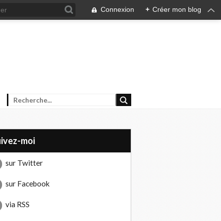
Connexion
+
Créer mon blog
uivez-moi
sur Twitter
sur Facebook
via RSS