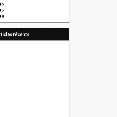
16
15
14
articles récents