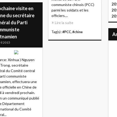
20
communiste chinois (PCC)
chaine visite en
20
parmi les soldats et les
ne du secrétaire
officiers....
20
éral du Parti
Lire la suite
mmuniste
Tag(s) :
#PCC
,
#chine
etnamien
ril 2015
urce: Xinhua ) Nguyen
Trong, secrétaire
ral du Comité central
arti communiste
namien, effectuera une
te officielle en Chine de
i à vendredi prochain.
n un communiqué publié
le Département
rnational du Comité
al...