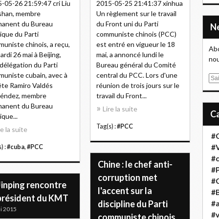
-05-26 21:59:47 cri Liu
2015-05-25 21:41:37 xinhua
shan, membre
Un règlement sur le travail
manent du Bureau
du Front uni du Parti
tique du Parti
communiste chinois (PCC)
uniste chinois, a reçu,
est entré en vigueur le 18
Abo
ardi 26 mai à Beijing,
mai, a annoncé lundi le
nou
délégation du Parti
Bureau général du Comité
uniste cubain, avec à
central du PCC. Lors d'une
E
ête Ramiro Valdés
réunion de trois jours sur le
m
éndez, membre
travail du Front...
a
manent du Bureau
Lire la suite
i
ique...
l
Tag(s) :
#PCC
re la suite
#
#
) :
#cuba
,
#PCC
#
Chine : le chef anti-
#
corruption met
#
Jinping rencontre
l'accent sur la
#B
 président du KMT
discipline du Parti
#a
i 2015
#
communiste chinois