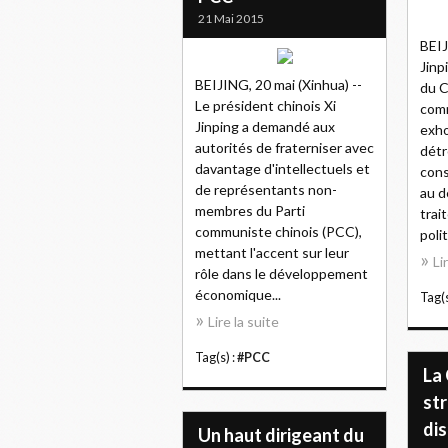
21 Mai 2015
BEIJ
Jinp
BEIJING, 20 mai (Xinhua) --
du C
Le président chinois Xi
comm
Jinping a demandé aux
exho
autorités de fraterniser avec
détr
davantage d'intellectuels et
con
de représentants non-
au d
membres du Parti
trai
communiste chinois (PCC),
poli
mettant l'accent sur leur
Li
rôle dans le développement
économique...
Tag(s
Lire la suite
Tag(s) :
#PCC
La 
str
dis
Un haut dirigeant du