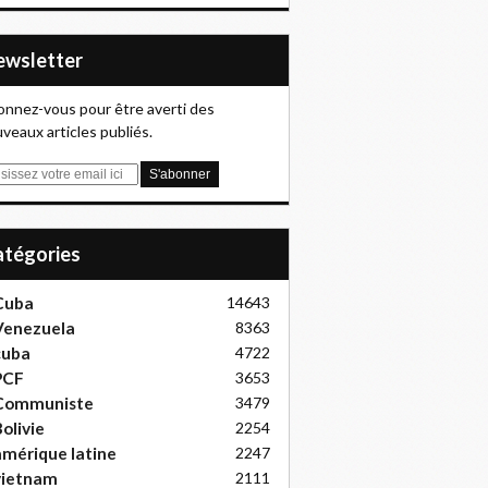
Newsletter
nnez-vous pour être averti des
veaux articles publiés.
Catégories
Cuba
14643
Venezuela
8363
cuba
4722
PCF
3653
Communiste
3479
olivie
2254
mérique latine
2247
vietnam
2111