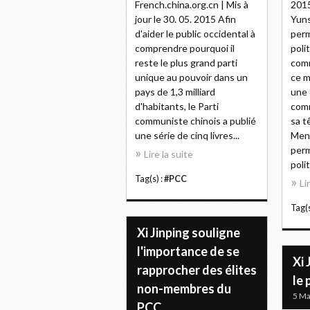
French.china.org.cn | Mis à
2015
jour le 30. 05. 2015 Afin
Yun
d'aider le public occidental à
per
comprendre pourquoi il
poli
reste le plus grand parti
comm
unique au pouvoir dans un
ce m
pays de 1,3 milliard
une 
d'habitants, le Parti
comm
communiste chinois a publié
sa t
une série de cinq livres...
Men
per
Lire la suite
polit
Tag(s) :
#PCC
Li
Tag(s
Xi Jinping souligne
l'importance de se
Xi 
rapprocher des élites
le
non-membres du
5 Ma
PCC