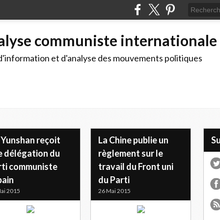
alyse communiste internationale
d'information et d'analyse des mouvements politiques
 Yunshan reçoit
La Chine publie un
S
e délégation du
règlement sur le
rti communiste
travail du Front uni
bain
du Parti
ai 2015
26 Mai 2015