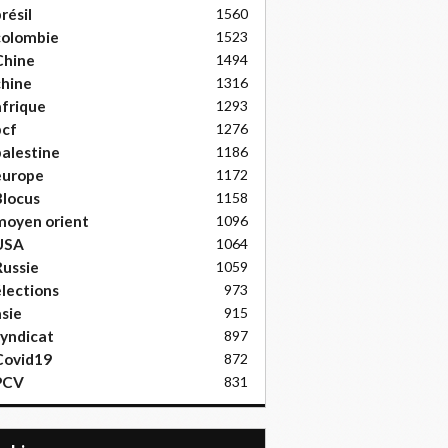
résil
1560
colombie
1523
Chine
1494
hine
1316
frique
1293
pcf
1276
alestine
1186
europe
1172
locus
1158
moyen orient
1096
USA
1064
ussie
1059
lections
973
sie
915
yndicat
897
Covid19
872
PCV
831