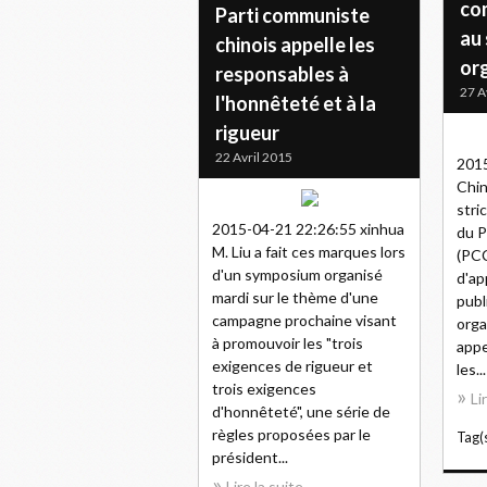
co
Parti communiste
au 
chinois appelle les
or
responsables à
27 A
l'honnêteté et à la
rigueur
22 Avril 2015
2015
Chin
stri
2015-04-21 22:26:55 xinhua
du P
M. Liu a fait ces marques lors
(PCC
d'un symposium organisé
d'ap
mardi sur le thème d'une
publi
campagne prochaine visant
orga
à promouvoir les "trois
appe
exigences de rigueur et
les...
trois exigences
Li
d'honnêteté", une série de
règles proposées par le
Tag(s
président...
Lire la suite