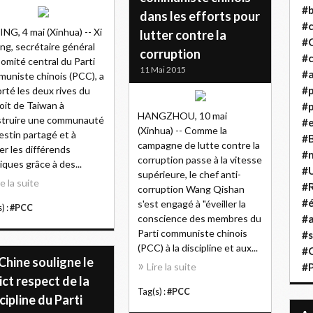
#b
dans les efforts pour
#
ING, 4 mai (Xinhua) -- Xi
lutter contre la
#
ing, secrétaire général
corruption
#c
omité central du Parti
11 Mai 2015
#a
uniste chinois (PCC), a
#
rté les deux rives du
oit de Taiwan à
#p
HANGZHOU, 10 mai
struire une communauté
#
(Xinhua) -- Comme la
estin partagé et à
#B
campagne de lutte contre la
ter les différends
#
corruption passe à la vitesse
tiques grâce à des...
#
supérieure, le chef anti-
re la suite
#R
corruption Wang Qishan
#é
s'est engagé à "éveiller la
) :
#PCC
conscience des membres du
#a
Parti communiste chinois
#s
(PCC) à la discipline et aux...
#
Chine souligne le
Lire la suite
#
ict respect de la
Tag(s) :
#PCC
cipline du Parti