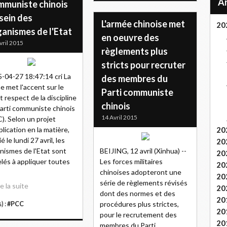
mmuniste chinois
sein des
L'armée chinoise met
20
ganismes de l'Etat
en oeuvre des
vril 2015
règlements plus
stricts pour recruter
-04-27 18:47:14 cri La
des membres du
e met l'accent sur le
Parti communiste
ct respect de la discipline
chinois
arti communiste chinois
14 Avril 2015
). Selon un projet
plication en la matière,
20
é le lundi 27 avril, les
20
nismes de l'Etat sont
BEIJING, 12 avril (Xinhua) --
20
lés à appliquer toutes
Les forces militaires
20
chinoises adopteront une
20
série de règlements révisés
re la suite
20
dont des normes et des
20
procédures plus strictes,
) :
#PCC
20
pour le recrutement des
20
membres du Parti