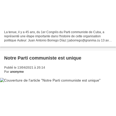
La tenue, il y a 45 ans, du 1er Congrès du Parti communiste de Cuba, a
représenté une étape importante dans l'histoire de cette organisation
politique Auteur: Juan Antonio Borrego Díaz | jaborrego@granma.cu 13 avril
2021 11:04:47 Fidel a parlé de l'importance...
Notre Parti communiste est unique
Publié le 13/04/2021 à 20:14
Par
anonyme