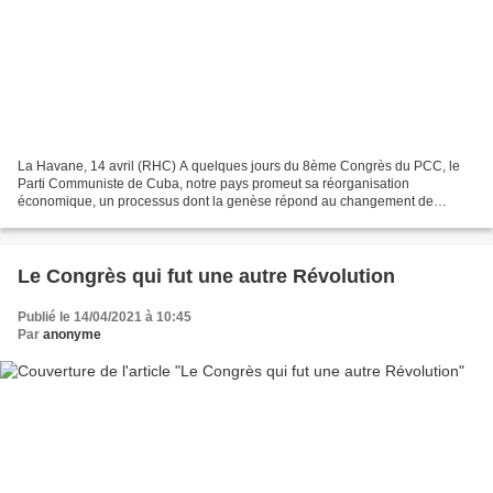
La Havane, 14 avril (RHC) A quelques jours du 8ème Congrès du PCC, le
Parti Communiste de Cuba, notre pays promeut sa réorganisation
économique, un processus dont la genèse répond au changement de
mentalité prôné par le 6e congrès de l'organisation politique....
Le Congrès qui fut une autre Révolution
Publié le 14/04/2021 à 10:45
Par
anonyme