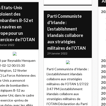
s Etats-Unis
20
ploient des
Parti Communiste
mbardiers B-52 et
d'Irlande :
 navires en
L'establishment
rope pour un
irlandais collabore
xercice» de l'OTAN
aux stratégies
évrier 2022
militaires de l'OTAN
29 Janvier 2022
é par Reynaldo Henquen
20
-02-12 00:55:30
20
Parti Communiste d'Irlande :
ington, 12 février
20
L'establishment irlandais
) La Force Aérienne des
20
collabore aux stratégies
s-Unis a annoncé
20
militaires de l'OTAN 1/27/22
rivée de bombardiers
20
3:47 PM L'establishment
tégiques B-52 au
20
irlandais collabore aux
ume-Uni, dans le cadre
20
stratégies militaires de
 exercice «prévu de
l'OTAN Déclaration du Parti
20
ue date» avec les alliés