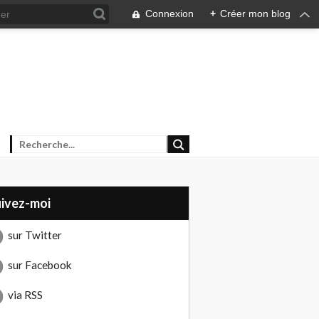
Connexion
+
Créer mon blog
uivez-moi
sur Twitter
sur Facebook
via RSS