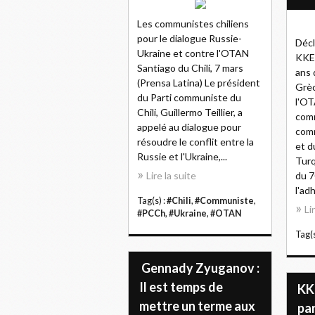
Les communistes chiliens
pour le dialogue Russie-
Décl
Ukraine et contre l'OTAN
KKE 
Santiago du Chili, 7 mars
ans 
(Prensa Latina) Le président
Grèc
du Parti communiste du
l'OT
Chili, Guillermo Teillier, a
com
appelé au dialogue pour
com
résoudre le conflit entre la
et d
Russie et l'Ukraine,...
Turq
Lire la suite
du 7
l'ad
Tag(s) :
#Chili
,
#Communiste
,
Li
#PCCh
,
#Ukraine
,
#OTAN
Tag(s
Gennady Zyuganov :
Il est temps de
KKE
mettre un terme aux
par