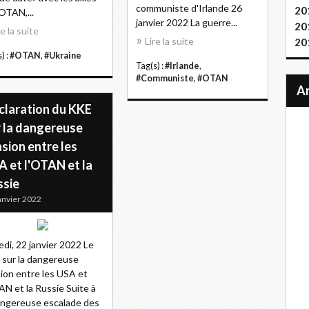
communiste d'Irlande 26
20
'OTAN,...
janvier 2022 La guerre...
20
re la suite
Lire la suite
20
) :
#OTAN
,
#Ukraine
Tag(s) :
#Irlande
,
#Communiste
,
#OTAN
claration du KKE
r la dangereuse
sion entre les
A et l'OTAN et la
ssie
anvier 2022
di, 22 janvier 2022 Le
sur la dangereuse
ion entre les USA et
AN et la Russie Suite à
angereuse escalade des