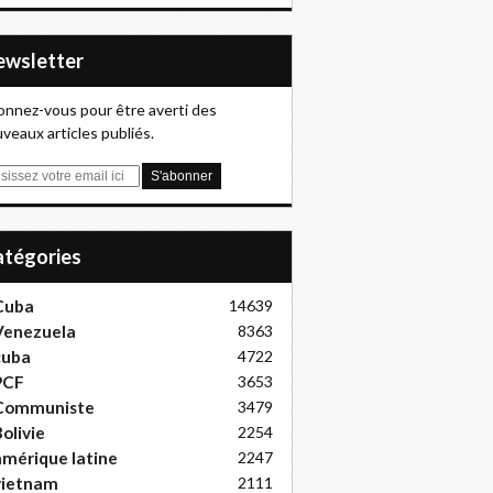
Newsletter
nnez-vous pour être averti des
veaux articles publiés.
Catégories
Cuba
14639
Venezuela
8363
cuba
4722
PCF
3653
Communiste
3479
olivie
2254
mérique latine
2247
vietnam
2111