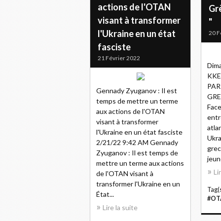
actions de l'OTAN
Gr
visant à transformer
"
l'Ukraine en un état
20 F
fasciste
21 Février 2022
Dima
KKE 
PAR
Gennady Zyuganov : Il est
GRE
temps de mettre un terme
Face
aux actions de l'OTAN
entr
visant à transformer
atla
l'Ukraine en un état fasciste
Ukra
2/21/22 9:42 AM Gennady
grec
Zyuganov : Il est temps de
jeun
mettre un terme aux actions
Li
de l'OTAN visant à
transformer l'Ukraine en un
Tag(s
État...
#OT
Lire la suite