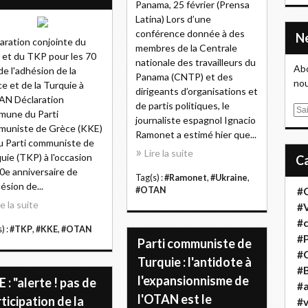
Panama, 25 février (Prensa
Latina) Lors d’une
conférence donnée à des
aration conjointe du
membres de la Centrale
et du TKP pour les 70
nationale des travailleurs du
Abo
de l'adhésion de la
Panama (CNTP) et des
nou
e et de la Turquie à
dirigeants d’organisations et
AN Déclaration
de partis politiques, le
E
mune du Parti
journaliste espagnol Ignacio
m
muniste de Grèce (KKE)
Ramonet a estimé hier que...
a
u Parti communiste de
Lire la suite
i
uie (TKP) à l'occasion
l
0e anniversaire de
Tag(s) :
#Ramonet
,
#Ukraine
,
hésion de...
#OTAN
#
re la suite
#
#
) :
#TKP
,
#KKE
,
#OTAN
#
Parti communiste de
#
Turquie : l'antidote à
#B
l'expansionnisme de
 : "alerte ! pas de
#a
l'OTAN est le
ticipation de la
#