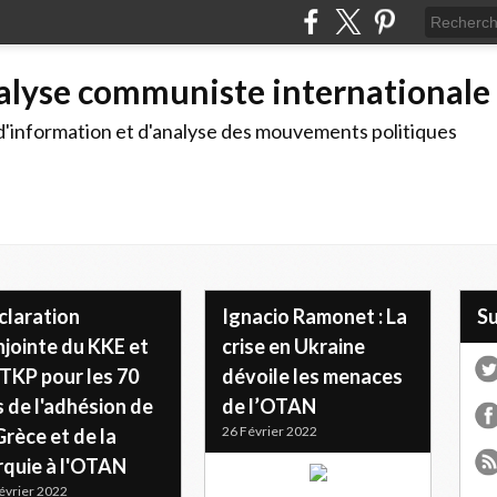
alyse communiste internationale
d'information et d'analyse des mouvements politiques
claration
Ignacio Ramonet : La
S
njointe du KKE et
crise en Ukraine
TKP pour les 70
dévoile les menaces
 de l'adhésion de
de l’OTAN
26 Février 2022
Grèce et de la
rquie à l'OTAN
évrier 2022