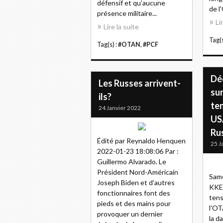
défensif et qu’aucune
de l
présence militaire...
Li
Lire la suite
Tag(s
Tag(s) :
#OTAN
,
#PCF
Dé
Les Russes arrivent-
su
ils?
ten
24 Janvier 2022
US
Ru
Édité par Reynaldo Henquen
25 J
2022-01-23 18:08:06 Par :
Guillermo Alvarado. Le
Président Nord-Américain
Same
Joseph Biden et d’autres
KKE 
fonctionnaires font des
tens
pieds et des mains pour
l'OT
provoquer un dernier
la d