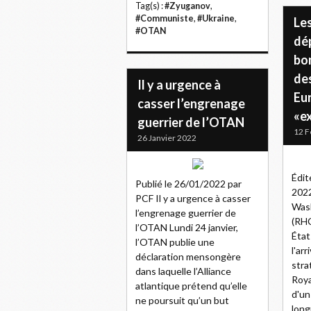
Tag(s) :
#Zyuganov
,
#Communiste
,
#Ukraine
,
Le
#OTAN
dé
bo
des
Il y a urgence à
Eu
casser l’engrenage
«e
guerrier de l’OTAN
12 F
26 Janvier 2022
Édit
Publié le 26/01/2022 par
2022
PCF Il y a urgence à casser
Wash
l’engrenage guerrier de
(RHC
l’OTAN Lundi 24 janvier,
État
l’OTAN publie une
l'ar
déclaration mensongère
stra
dans laquelle l’Alliance
Roya
atlantique prétend qu’elle
d'un
ne poursuit qu’un but
long