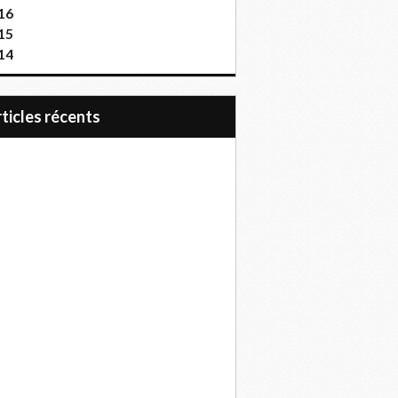
16
15
14
articles récents