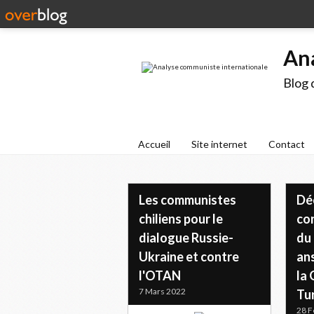
An
Blog 
Accueil
Site internet
Contact
Les communistes
Dé
chiliens pour le
co
dialogue Russie-
du 
Ukraine et contre
ans
l'OTAN
la 
7 Mars 2022
Tu
28 F