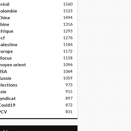
résil
1560
colombie
1523
Chine
1494
hine
1316
frique
1293
pcf
1276
alestine
1186
europe
1172
locus
1158
moyen orient
1096
USA
1064
ussie
1059
lections
973
sie
915
yndicat
897
Covid19
872
PCV
831