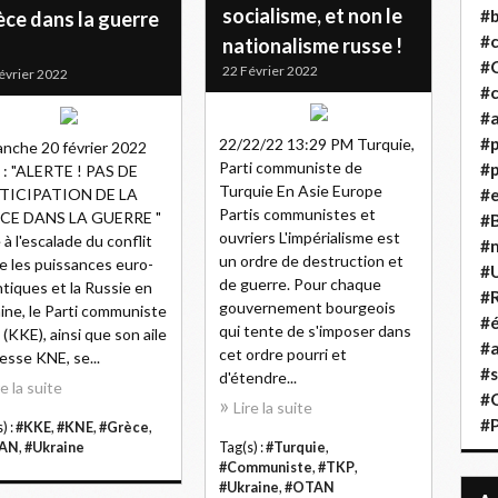
socialisme, et non le
#b
èce dans la guerre
#
nationalisme russe !
#
22 Février 2022
évrier 2022
#c
#a
#
22/22/22 13:29 PM Turquie,
nche 20 février 2022
Parti communiste de
#p
: "ALERTE ! PAS DE
Turquie En Asie Europe
TICIPATION DE LA
#
Partis communistes et
CE DANS LA GUERRE "
#B
ouvriers L'impérialisme est
 à l'escalade du conflit
#
un ordre de destruction et
e les puissances euro-
#
de guerre. Pour chaque
ntiques et la Russie en
#R
gouvernement bourgeois
ine, le Parti communiste
#é
qui tente de s'imposer dans
 (KKE), ainsi que son aile
#a
cet ordre pourri et
esse KNE, se...
#s
d'étendre...
re la suite
#
Lire la suite
#
) :
#KKE
,
#KNE
,
#Grèce
,
AN
,
#Ukraine
Tag(s) :
#Turquie
,
#Communiste
,
#TKP
,
#Ukraine
,
#OTAN