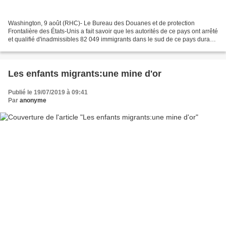
Washington, 9 août (RHC)- Le Bureau des Douanes et de protection
Frontalière des États-Unis a fait savoir que les autorités de ce pays ont arrêté
et qualifié d'inadmissibles 82 049 immigrants dans le sud de ce pays durant
juillet dernier. Ce chiffre représente...
Les enfants migrants:une mine d'or
Publié le 19/07/2019 à 09:41
Par
anonyme