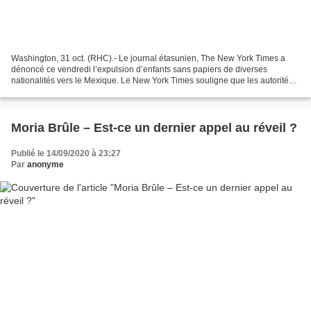
Washington, 31 oct. (RHC).- Le journal étasunien, The New York Times a
dénoncé ce vendredi l’expulsion d’enfants sans papiers de diverses
nationalités vers le Mexique. Le New York Times souligne que les autorités
frontalières étasuniennes défient ainsi...
Moria Brûle – Est-ce un dernier appel au réveil ?
Publié le 14/09/2020 à 23:27
Par
anonyme