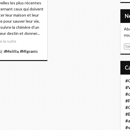
elles les plus récentes
ernant ceux qui doivent
ter leur maison et leur
ie pour sauver leur vie,
suivre la chimère d'un
Abo
leur destin et donner...
nou
re la suite
E
) :
#Melilla
,
#Migrants
m
a
i
l
#
#
#
#
#
#B
#a
#