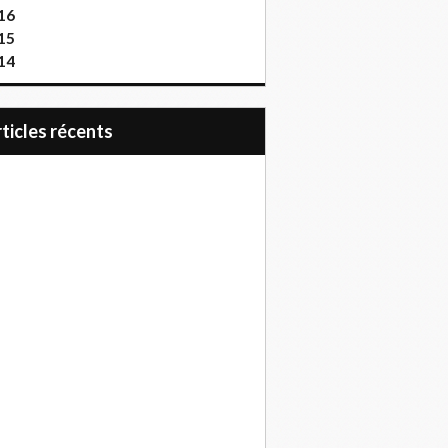
16
15
14
articles récents