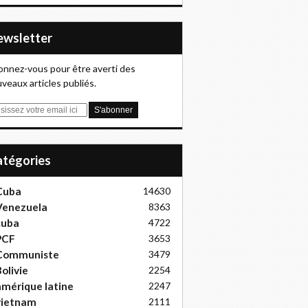
Newsletter
nnez-vous pour être averti des
veaux articles publiés.
Catégories
Cuba
14630
Venezuela
8363
cuba
4722
PCF
3653
Communiste
3479
olivie
2254
mérique latine
2247
vietnam
2111