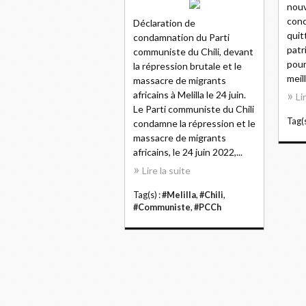
nouv
conc
Déclaration de
quit
condamnation du Parti
patr
communiste du Chili, devant
pour
la répression brutale et le
meil
massacre de migrants
africains à Melilla le 24 juin.
Li
Le Parti communiste du Chili
Tag(s
condamne la répression et le
massacre de migrants
africains, le 24 juin 2022,...
Lire la suite
Tag(s) :
#Melilla
,
#Chili
,
#Communiste
,
#PCCh