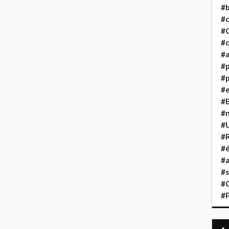
#b
#
#
#c
#a
#
#p
#
#B
#
#
#R
#é
#a
#s
#
#