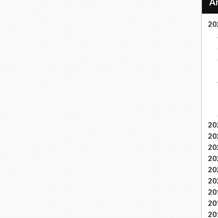
20
20
20
20
20
20
20
20
20
20