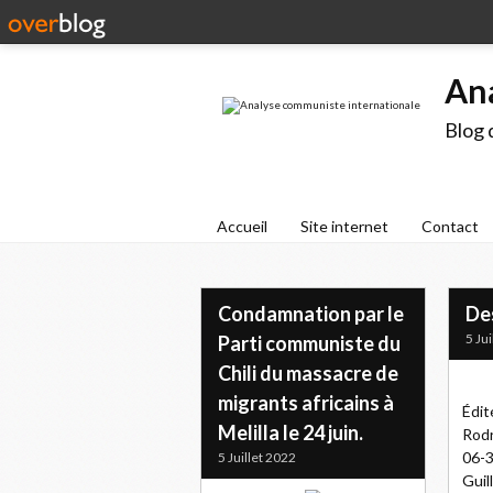
An
Blog 
Accueil
Site internet
Contact
Condamnation par le
De
5 Ju
Parti communiste du
Chili du massacre de
migrants africains à
Édit
Melilla le 24 juin.
Rodr
06-3
5 Juillet 2022
Guil