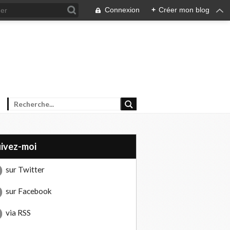
Connexion
+
Créer mon blog
uivez-moi
sur Twitter
sur Facebook
via RSS