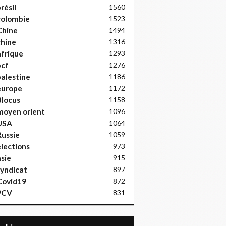
résil
1560
colombie
1523
Chine
1494
hine
1316
frique
1293
pcf
1276
alestine
1186
europe
1172
locus
1158
moyen orient
1096
USA
1064
ussie
1059
lections
973
sie
915
yndicat
897
Covid19
872
PCV
831