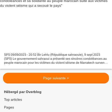
SPS 09/09/2023 - 20:52 Bir Lehlu (République sahraouie), 9 sept 2023
(SPS) Le gouvernement sahraoui a présenté ses sincères condoléances au
peuple marocain pour les victimes du violent séisme de Marrakech survenu
ce vendredi, dont le bilan fait des milliers...
Page suivante >
Hébergé par Overblog
Top articles
Pages