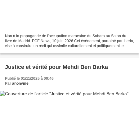
Non à la propagande de l'occupation marocaine du Sahara au Salon du
livre de Madrid. PCE News, 10 juin 2026 Cet événement, parrainé par Iberia,
vise à construire un récit qui assimile culturellement et politiquement le
Sahara et nie son droit à l'autodétermination....
Justice et vérité pour Mehdi Ben Barka
Publié le 01/11/2025 à 00:46
Par
anonyme