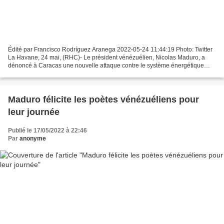
Édité par Francisco Rodríguez Aranega 2022-05-24 11:44:19 Photo: Twitter
La Havane, 24 mai, (RHC)- Le président vénézuélien, Nicolas Maduro, a
dénoncé à Caracas une nouvelle attaque contre le système énergétique
national. Cette fois, la cible a été le...
Maduro félicite les poètes vénézuéliens pour
leur journée
Publié le 17/05/2022 à 22:46
Par
anonyme