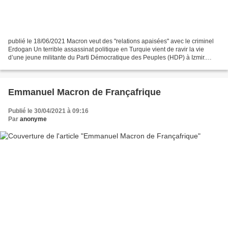
publié le 18/06/2021 Macron veut des "relations apaisées" avec le criminel
Erdogan Un terrible assassinat politique en Turquie vient de ravir la vie
d’une jeune militante du Parti Démocratique des Peuples (HDP) à Izmir.
Hystérisés par les violentes campagnes...
Emmanuel Macron de Françafrique
Publié le 30/04/2021 à 09:16
Par
anonyme