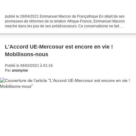
publié le 29/04/2021 Emmanuel Macron de Françafrique En dépit de ses
promesses de réformes de la relation Afrique-France, Emmanuel Macron
marche dans les pas de ses prédécesseurs. Ce conservatisme ne fait
qu’exacerber le « sentiment antifrançais » en...
L'Accord UE-Mercosur est encore en vie !
Mobilisons-nous
Publié le 06/02/2021 à 01:16
Par
anonyme