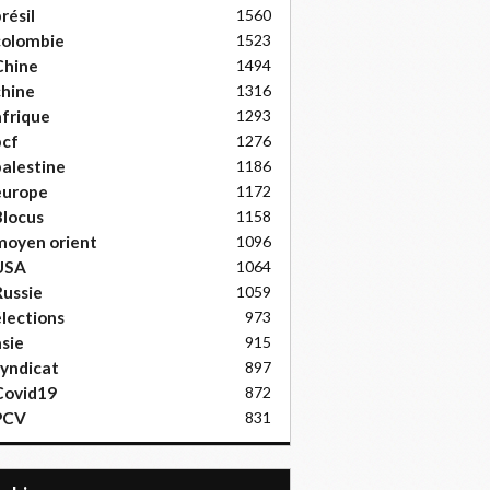
résil
1560
colombie
1523
Chine
1494
hine
1316
frique
1293
pcf
1276
alestine
1186
europe
1172
locus
1158
moyen orient
1096
USA
1064
ussie
1059
lections
973
sie
915
yndicat
897
Covid19
872
PCV
831