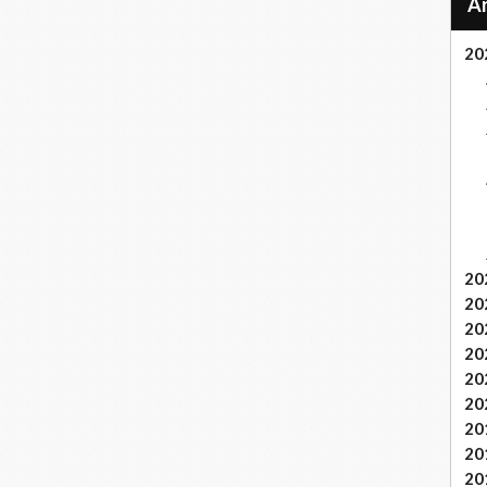
20
20
20
20
20
20
20
20
20
20