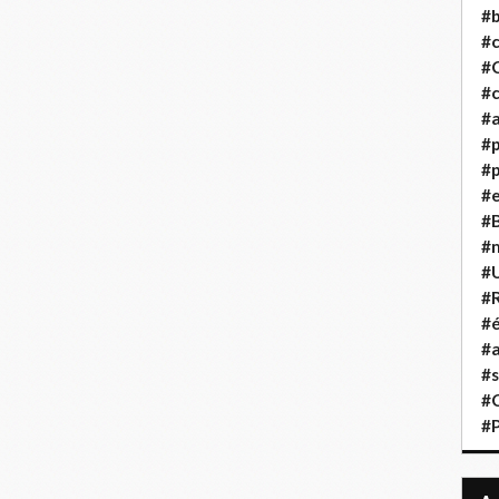
#b
#
#
#c
#a
#
#p
#
#B
#
#
#R
#é
#a
#s
#
#