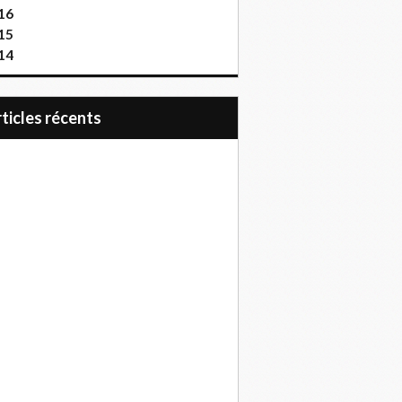
16
15
14
articles récents