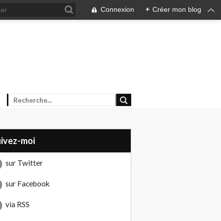
Connexion
+
Créer mon blog
uivez-moi
sur Twitter
sur Facebook
via RSS