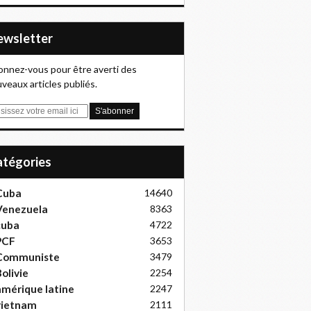
Newsletter
nnez-vous pour être averti des
veaux articles publiés.
Catégories
Cuba
14640
Venezuela
8363
cuba
4722
PCF
3653
Communiste
3479
olivie
2254
mérique latine
2247
vietnam
2111