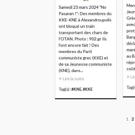
Merc
Samedi 23 mars 2024 "No
Jeu
Pasaran !": Des membres du
Grèc
KKE-KNE à Alexandroupolis
avec
ont bloqué un train
prot
transportant des chars de
Ban
l'OTAN. Photo : 902.gr Ils
décl
l'ont encore fait ! Des
mani
membres du Parti
au B
communiste grec (KKE) et
répr
de sa Jeunesse communiste
coûté
(KNE), dans...
Li
Lire la suite
Tag(s
Tag(s) :
#KNE
,
#KKE
1
2