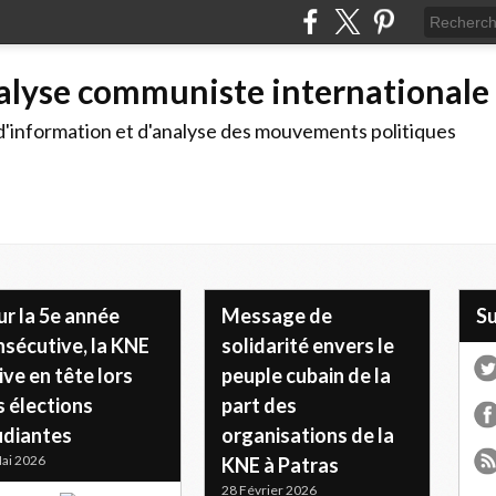
alyse communiste internationale
d'information et d'analyse des mouvements politiques
r la 5e année
Message de
S
nsécutive, la KNE
solidarité envers le
ive en tête lors
peuple cubain de la
s élections
part des
udiantes
organisations de la
ai 2026
KNE à Patras
28 Février 2026