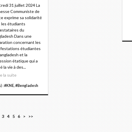
redi 31 juillet 2024 La
nesse Communiste de
e exprime sa solidarité
 les étudiants
estataires du
gladesh Dans une
aration concernant les
festations étudiantes
angladesh et la
ession étatique qui a
 la vie à des...
re la suite
) :
#KNE
,
#Bengladesh
3
4
5
6
>
>>