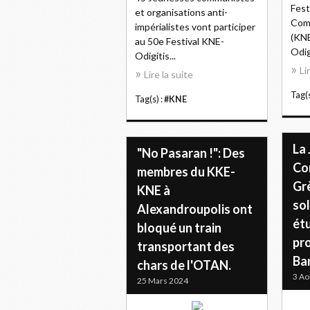
Fest
et organisations anti-
Com
impérialistes vont participer
(KNE
au 50e Festival KNE-
Odigi
Odigitis...
Li
Lire la suite
Tag(s
Tag(s) :
#KNE
La
"No Pasaran !": Des
Co
membres du KKE-
Gr
KNE à
sol
Alexandroupolis ont
ét
bloqué un train
pr
transportant des
Ba
chars de l'OTAN.
3 Ao
25 Mars 2024