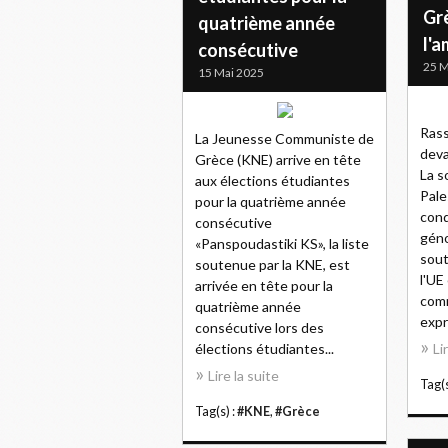
Gr
quatrième année
l'a
consécutive
25 M
15 Mai 2025
Ras
La Jeunesse Communiste de
deva
Grèce (KNE) arrive en tête
La s
aux élections étudiantes
Pale
pour la quatrième année
cond
consécutive
géno
«Panspoudastiki KS», la liste
sout
soutenue par la KNE, est
l'UE
arrivée en tête pour la
comm
quatrième année
expr
consécutive lors des
élections étudiantes...
Li
Lire la suite
Tag(s
Tag(s) :
#KNE
,
#Grèce