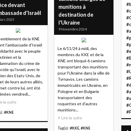
#b
èce devant
munitions à
#
mbassade d'Israël
destination de
#
ars 2025
l'Ukraine
#c
9 Novembre 2024
#a
#
semblement de la KNE
#p
nt l'ambassade d'Israël
Le 6/11/24 à midi, des
olidarité avec le peuple
#
membres du KKE et de la
stinien et la
#B
KNE ont bloqué 6 camions
amnation du crime de
#
transportant des munitions
cide qu'Israël, avec le
#
pour l'Ukraine dans la ville de
ien des Etats-Unis, de
#R
Tyrnavos. Les camions
 et de leurs autres alliés,
#é
immatriculés en Ukraine, en
et contre lui, ont été
Pologne et en Bulgarie
#a
imées vendredi...
transportaient des
#s
re la suite
roquettes et d'autres
#
munitions...
#
) :
#KNE
Lire la suite
Tag(s) :
#KKE
,
#KNE