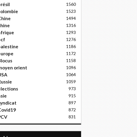
résil
1560
colombie
1523
Chine
1494
hine
1316
frique
1293
pcf
1276
alestine
1186
europe
1172
locus
1158
moyen orient
1096
USA
1064
ussie
1059
lections
973
sie
915
yndicat
897
Covid19
872
PCV
831