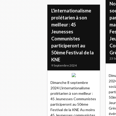
Not
L'internationalisme
soc
prolétarien à son
par
meilleur : 45
ma
Jeunesses
Fes
Communistes
Je
participeront au
Co
50ème Festival de la
Gr
23 S
KNE
9 Septembre 2024
Dim
2024
Dimanche 8 septembre
soci
2024 L'internationalisme
part
prolétarien à son meilleur :
50èm
45 Jeunesses Communistes
Jeu
participeront au 50ème
Grèc
Festival de la KNE Au moins
évé
45 Jeunesses communistes