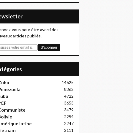
Newsletter
nnez-vous pour être averti des
veaux articles publiés.
Catégories
Cuba
14625
Venezuela
8362
cuba
4722
PCF
3653
Communiste
3479
olivie
2254
mérique latine
2247
vietnam
2111