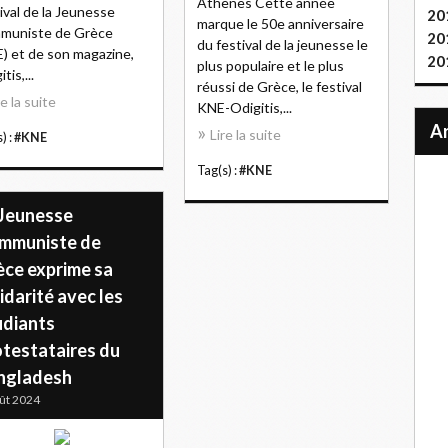
Athènes Cette année
ival de la Jeunesse
20
marque le 50e anniversaire
muniste de Grèce
20
du festival de la jeunesse le
) et de son magazine,
20
plus populaire et le plus
tis,...
réussi de Grèce, le festival
re la suite
KNE-Odigitis,...
Lire la suite
) :
#KNE
Tag(s) :
#KNE
 Jeunesse
mmuniste de
èce exprime sa
idarité avec les
udiants
otestataires du
ngladesh
ût 2024