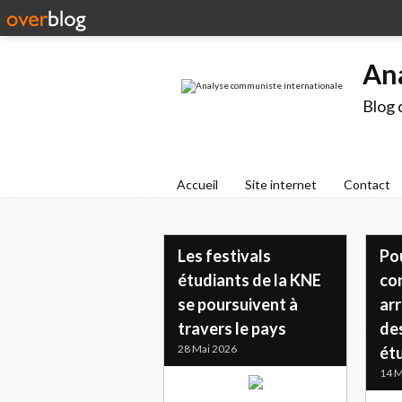
An
Blog 
Accueil
Site internet
Contact
Les festivals
Pou
étudiants de la KNE
co
se poursuivent à
arr
travers le pays
de
28 Mai 2026
ét
14 M