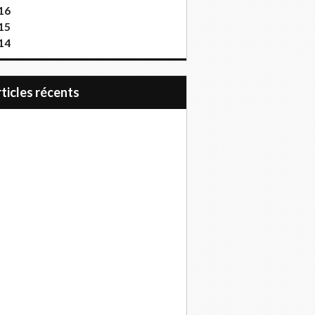
16
15
14
articles récents