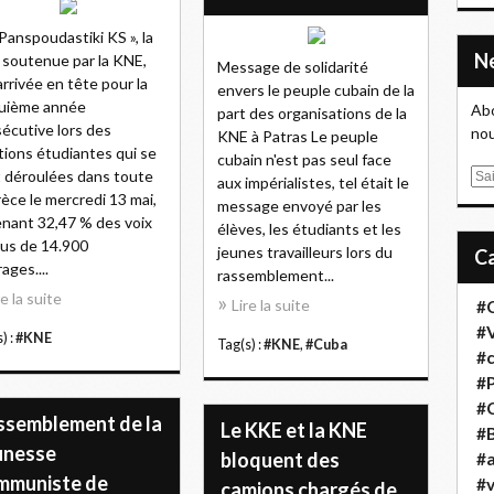
 Panspoudastiki KS », la
e soutenue par la KNE,
Message de solidarité
arrivée en tête pour la
envers le peuple cubain de la
quième année
Abo
part des organisations de la
écutive lors des
nou
KNE à Patras Le peuple
tions étudiantes qui se
cubain n'est pas seul face
 déroulées dans toute
E
aux impérialistes, tel était le
rèce le mercredi 13 mai,
m
message envoyé par les
nant 32,47 % des voix
a
élèves, les étudiants et les
lus de 14.900
i
jeunes travailleurs lors du
ages....
l
rassemblement...
re la suite
Lire la suite
#
#
) :
#KNE
Tag(s) :
#KNE
,
#Cuba
#
#
#
ssemblement de la
Le KKE et la KNE
#B
unesse
bloquent des
#a
mmuniste de
#
camions chargés de