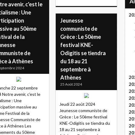
re avenir, c'est le
ialisme : Une
20
ticipation
Jeunesse
ssive au 50ème
communiste de
tival de la
Grèce : Le 50ème
unesse
festival KNE-
mmuniste de
Odigitis se tiendra
èce à Athènes
du 18 au 21
eptembre 2024
septembre à
Athènes
20
20
25 Août 2024
anche 22 septembre
20
 Notre avenir, c'est le
20
alisme : Une
Jeudi 22 août 2024
20
icipation massive au
Jeunesse communiste de
20
e Festival de la
Grèce : Le 50ème festival
20
nesse Communiste de
KNE-Odigitis se tiendra du
20
e à Athènes Les
18 au 21 septembre à
nements du 50ème
20