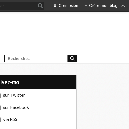
Connexion
+
Créer mon blog
uivez-moi
sur Twitter
sur Facebook
via RSS