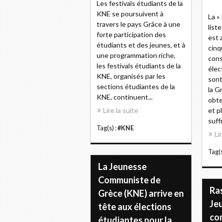
Les festivals étudiants de la
KNE se poursuivent à
La «
travers le pays Grâce à une
list
forte participation des
est 
étudiants et des jeunes, et à
cin
une programmation riche,
cons
les festivals étudiants de la
élec
KNE, organisés par les
sont
sections étudiantes de la
la G
KNE, continuent...
obte
Lire la suite
et p
suffr
Tag(s) :
#KNE
Li
Tag(s
La Jeunesse
Communiste de
Ra
Grèce (KNE) arrive en
Je
tête aux élections
co
étudiantes pour la