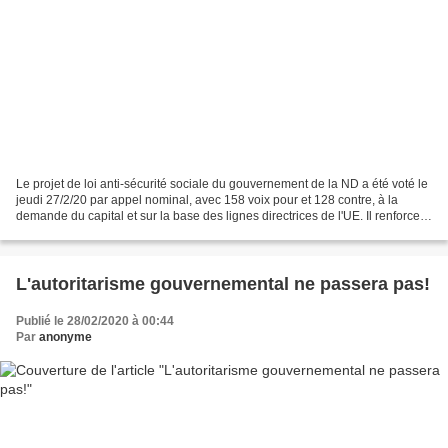
Le projet de loi anti-sécurité sociale du gouvernement de la ND a été voté le
jeudi 27/2/20 par appel nominal, avec 158 voix pour et 128 contre, à la
demande du capital et sur la base des lignes directrices de l'UE. Il renforce
la loi précédente de SYRIZA...
L'autoritarisme gouvernemental ne passera pas!
Publié le 28/02/2020 à 00:44
Par
anonyme