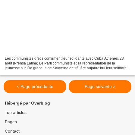
Les communistes grecs confirment leur solidarité avec Cuba Athènes, 23
août (Prensa Latina) Le Parti communiste et sa représentation de la
jeunesse sur l'île grecque de Salamine ont réitéré aujourd'hui leur solidarité
avec Cuba et exigé la fin du blocus...
< Page précédente
Page suivante >
Hébergé par Overblog
Top articles
Pages
Contact