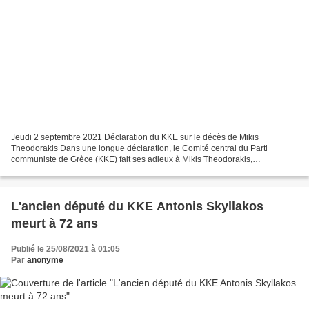
Jeudi 2 septembre 2021 Déclaration du KKE sur le décès de Mikis
Theodorakis Dans une longue déclaration, le Comité central du Parti
communiste de Grèce (KKE) fait ses adieux à Mikis Theodorakis,
compositeur grec de renommée mondiale, décédé jeudi matin...
L'ancien député du KKE Antonis Skyllakos
meurt à 72 ans
Publié le 25/08/2021 à 01:05
Par
anonyme