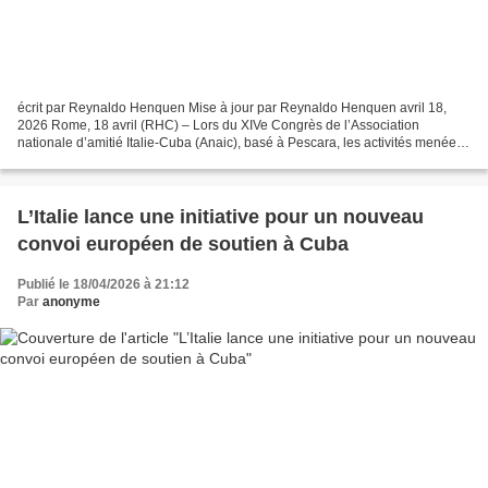
écrit par Reynaldo Henquen Mise à jour par Reynaldo Henquen avril 18,
2026 Rome, 18 avril (RHC) – Lors du XIVe Congrès de l’Association
nationale d’amitié Italie-Cuba (Anaic), basé à Pescara, les activités menées
par plus de 70 sections locales de l’association...
L’Italie lance une initiative pour un nouveau
convoi européen de soutien à Cuba
Publié le 18/04/2026 à 21:12
Par
anonyme