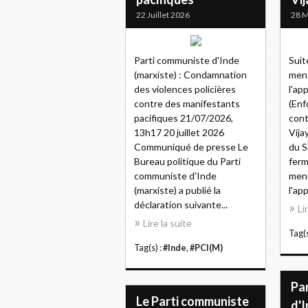
22 Juillet 2026
28 M
Parti communiste d'Inde
Suit
(marxiste) : Condamnation
mené
des violences policières
l'ap
contre des manifestants
(Enf
pacifiques 21/07/2026,
cont
13h17 20 juillet 2026
Vija
Communiqué de presse Le
du S
Bureau politique du Parti
ferm
communiste d'Inde
mené
(marxiste) a publié la
l'app
déclaration suivante...
Li
Lire la suite
Tag(s
Tag(s) :
#Inde
,
#PCI(M)
Pa
Le Parti communiste
d'I