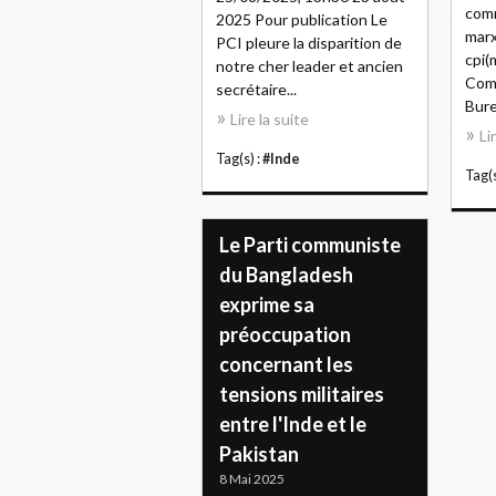
comm
2025 Pour publication Le
marx
PCI pleure la disparition de
cpi(
notre cher leader et ancien
Com
secrétaire...
Bure
Lire la suite
Li
Tag(s) :
#Inde
Tag(s
Le Parti communiste
du Bangladesh
exprime sa
préoccupation
concernant les
tensions militaires
entre l'Inde et le
Pakistan
8 Mai 2025