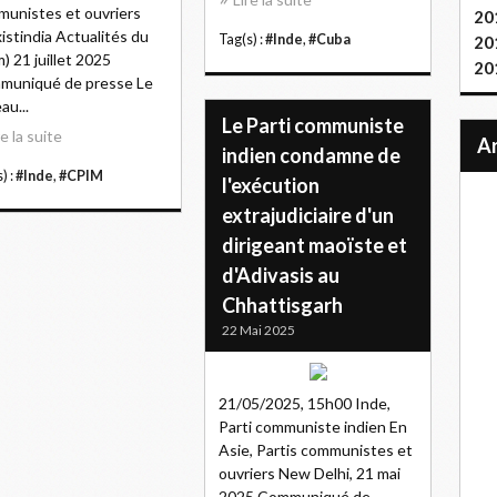
unistes et ouvriers
20
istindia Actualités du
Tag(s) :
#Inde
,
#Cuba
20
m) 21 juillet 2025
20
muniqué de presse Le
au...
Le Parti communiste
re la suite
indien condamne de
) :
#Inde
,
#CPIM
l'exécution
extrajudiciaire d'un
dirigeant maoïste et
d'Adivasis au
Chhattisgarh
22 Mai 2025
21/05/2025, 15h00 Inde,
Parti communiste indien En
Asie, Partis communistes et
ouvriers New Delhi, 21 mai
2025 Communiqué de