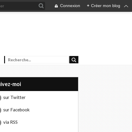
Connexion
+
Créer mon blog
uivez-moi
sur Twitter
sur Facebook
via RSS