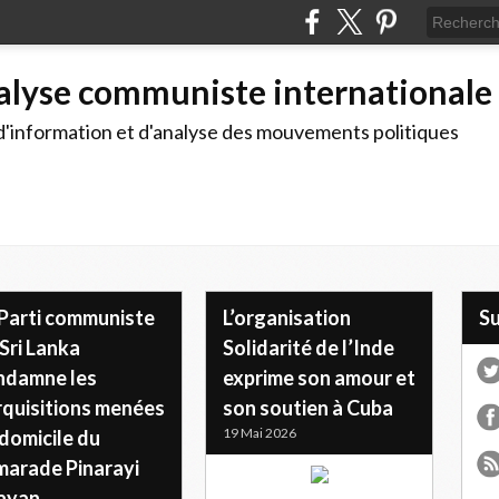
alyse communiste internationale
d'information et d'analyse des mouvements politiques
 Parti communiste
L’organisation
S
Sri Lanka
Solidarité de l’Inde
ndamne les
exprime son amour et
rquisitions menées
son soutien à Cuba
19 Mai 2026
domicile du
marade Pinarayi
jayan