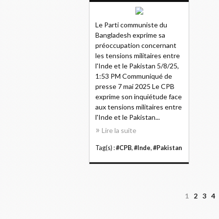
Le Parti communiste du
Bangladesh exprime sa
préoccupation concernant
les tensions militaires entre
l'Inde et le Pakistan 5/8/25,
1:53 PM Communiqué de
presse 7 mai 2025 Le CPB
exprime son inquiétude face
aux tensions militaires entre
l'Inde et le Pakistan...
Lire la suite
Tag(s) :
#CPB
,
#Inde
,
#Pakistan
1
2
3
4