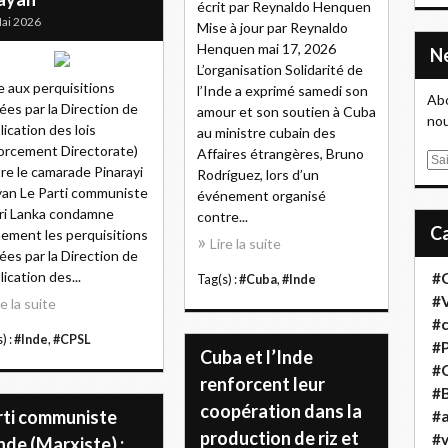
écrit par Reynaldo Henquen
ai 2026
Mise à jour par Reynaldo
Henquen mai 17, 2026
L’organisation Solidarité de
e aux perquisitions
l’Inde a exprimé samedi son
Abo
es par la Direction de
amour et son soutien à Cuba
nou
plication des lois
au ministre cubain des
orcement Directorate)
Affaires étrangères, Bruno
E
re le camarade Pinarayi
Rodríguez, lors d’un
m
yan Le Parti communiste
événement organisé
a
ri Lanka condamne
contre...
i
ement les perquisitions
Lire la suite
l
es par la Direction de
lication des...
#
Tag(s) :
#Cuba
,
#Inde
#
re la suite
#
) :
#Inde
,
#CPSL
#
Cuba et l’Inde
#
renforcent leur
#B
coopération dans la
rti communiste
#a
production de riz et
#
nde (Marxiste) :