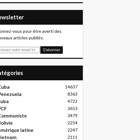
Newsletter
nnez-vous pour être averti des
veaux articles publiés.
Catégories
Cuba
14637
Venezuela
8363
cuba
4722
PCF
3653
Communiste
3479
olivie
2254
mérique latine
2247
vietnam
2111