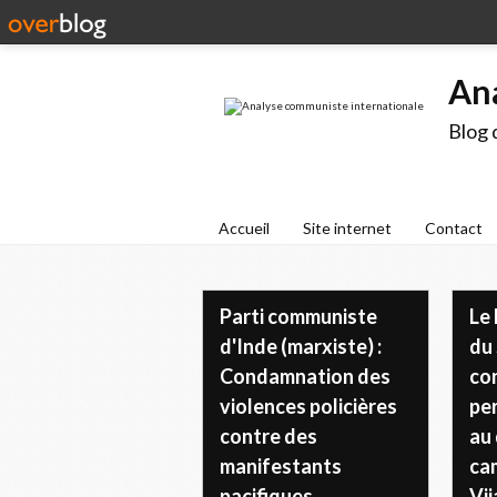
An
Blog 
Accueil
Site internet
Contact
Parti communiste
Le
d'Inde (marxiste) :
du 
Condamnation des
co
violences policières
pe
contre des
au 
manifestants
ca
pacifiques
Vi