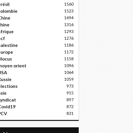
résil
1560
colombie
1523
Chine
1494
hine
1316
frique
1293
pcf
1276
alestine
1186
europe
1172
locus
1158
moyen orient
1096
USA
1064
ussie
1059
lections
973
sie
915
yndicat
897
Covid19
872
PCV
831