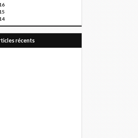
16
15
14
articles récents