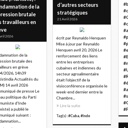
#b
d’autres secteurs
ndamnation de la
#
stratégiques
ression brutale
#
21 Avril 2026
 travailleurs en
#c
ève
#a
vril 2026
#
écrit par Reynaldo Henquen
#p
Mise à jour par Reynaldo
Henquen avril 20, 2026 Le
#
amnation de la
renforcement des liens
#B
ession brutale des
entre les entreprises
#
ailleurs en grève
cubaines et indiennes du
#
04/2026, 14h39
secteur agroalimentaire
#R
istindia Actualités du
était l’objectif de la
#é
M) 14 avril 2026
visioconférence organisée le
#a
muniqué de presse Le
week-end dernier entre la
#s
au politique du Parti
Chambre...
#
muniste d'Inde
Lire la suite
xiste) a publié le
#
uniqué suivant :
Tag(s) :
#Cuba
,
#Inde
amnation...