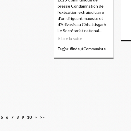
presse Condamnation de
l'exécution extrajudiciaire
d'un dirigeant maoïste et
d'Adivasis au Chhattisgarh
Le Secrétariat national...
Lire la suite
Tag(s) :
#Inde
,
#Communiste
5
6
7
8
9
10
>
>>