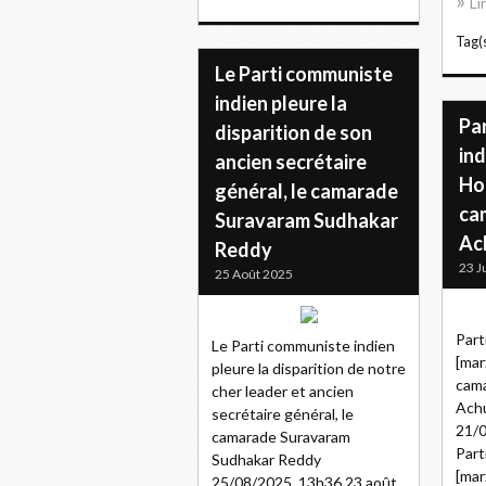
Li
Tag(s
Le Parti communiste
indien pleure la
Pa
disparition de son
ind
ancien secrétaire
Ho
général, le camarade
cam
Suravaram Sudhakar
Ac
Reddy
23 J
25 Août 2025
Part
Le Parti communiste indien
[mar
pleure la disparition de notre
cama
cher leader et ancien
Ach
secrétaire général, le
21/0
camarade Suravaram
Part
Sudhakar Reddy
[mar
25/08/2025, 13h36 23 août