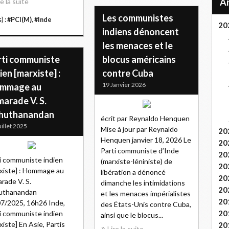
re la suite
Les communistes
) :
#PCI(M)
,
#Inde
20
indiens dénoncent
les menaces et le
rti communiste
blocus américains
ien [marxiste] :
contre Cuba
19 Janvier 2026
mmage au
arade V. S.
huthanandan
écrit par Reynaldo Henquen
uillet 2025
Mise à jour par Reynaldo
20
Henquen janvier 18, 2026 Le
20
Parti communiste d’Inde
20
i communiste indien
(marxiste-léniniste) de
20
xiste] : Hommage au
libération a dénoncé
20
rade V. S.
dimanche les intimidations
20
uthanandan
et les menaces impérialistes
20
7/2025, 16h26 Inde,
des États-Unis contre Cuba,
20
i communiste indien
ainsi que le blocus...
xiste] En Asie, Partis
20
Lire la suite