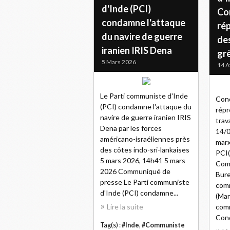
d'Inde (PCI)
Co
condamne l'attaque
rép
du navire de guerre
des
iranien IRIS Dena
gr
5 Mars 2026
14 A
Le Parti communiste d'Inde
Cond
(PCI) condamne l'attaque du
répr
navire de guerre iranien IRIS
trav
Dena par les forces
14/
américano-israéliennes près
marx
des côtes indo-sri-lankaises
PCI(
5 mars 2026, 14h41 5 mars
Com
2026 Communiqué de
Bure
presse Le Parti communiste
com
d'Inde (PCI) condamne...
(Mar
Lire la suite
comm
Cond
Tag(s) :
#Inde
,
#Communiste