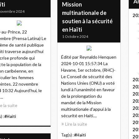
ti
Mission
Novembre 2024
multinationale de
20
soutien à la sécurité
en Haïti
-au-Prince, 22
1 Octobre 2024
mbre (Prensa Latina) Le
ème de santé publique
ïti traverse aujourd’hui
Édité par Reynaldo Henquen
crise profonde qui
2024-10-01 15:57:34 La
cte la population de la
Havane, 1er octobre, (RHC)-
on caribéenne, en
Le Conseil de sécurité des
iculier les femmes
20
Nations Unies (ONU) a voté
intes. 22 novembre
20
lundi à l’unanimité en faveur
 10:32 Aujourd’hui, le
20
de la prolongation du
..
20
mandat de la Mission
re la suite
20
multinationale d'appui à la
20
sécurité en Haïti....
) :
#Haiti
20
Lire la suite
20
Tag(s) :
#Haiti
20