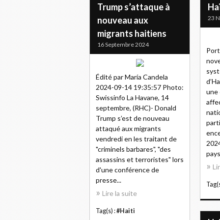
Trump s’attaque à
Haï
23 
nouveau aux
migrants haitiens
16 Septembre 2024
Port
nove
syst
Édité par María Candela
d’Ha
2024-09-14 19:35:57 Photo:
une 
Swissinfo La Havane, 14
affe
septembre, (RHC)- Donald
nati
Trump s’est de nouveau
part
attaqué aux migrants
ence
vendredi en les traitant de
2024
"criminels barbares", "des
pays.
assassins et terroristes" lors
Li
d'une conférence de
presse...
Tag(s
Lire la suite
Tag(s) :
#Haiti