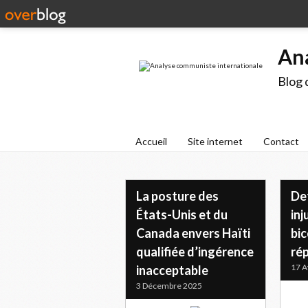
An
Blog 
Accueil
Site internet
Contact
La posture des
Det
États-Unis et du
inj
Canada envers Haïti
bic
qualifiée d’ingérence
ré
17 A
inacceptable
3 Décembre 2025