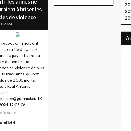
ti : les armes ne
20
raient à briser les
20
les de violence
20
ai 2024
groupes criminels ont
 le contrôle de vastes
ons du pays et sont au
tre de nombreux
odes de violence de plus
lus fréquents, qui ont
 plus de 2 500 morts.
ur: Raul Antonio
te |
rmacion@granmai.cu 13
2024 12:05:06...
re la suite
) :
#Haiti