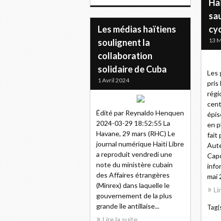
Haï
sau
Les médias haïtiens
cyc
13 M
soulignent la
collaboration
solidaire de Cuba
Les 
1 Avril 2024
pris
régi
cen
Édité par Reynaldo Henquen
épis
2024-03-29 18:52:55 La
en p
Havane, 29 mars (RHC) Le
fait
journal numérique Haïti Libre
Aute
a reproduit vendredi une
Capo
note du ministère cubain
info
des Affaires étrangères
mai 
(Minrex) dans laquelle le
Li
gouvernement de la plus
grande île antillaise...
Tag(s
Lire la suite