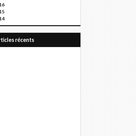
16
15
14
articles récents