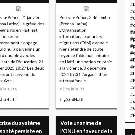
#b
#
-au-Prince, 21 janvier
Port-au-Prince, 3 décembre
#
nsa Latina) La grève des
(Prensa Latina)
#c
ignants en Haïti est
L'Organisation
#a
inée et le
internationale pour les
#
vernement s’engage
migrations (OIM) a appelé
#p
urd’hui à parvenir à un
hier à étendre de toute
#
rd durable avec les
urgence l'aide humanitaire
#B
icats de l’éducation. 21
en Haïti, une nation en proie
#
ier 2025 18:27 Les deux
à la violence. 3 décembre
#
ies ont convenu de
2024 09:31 L’organisation
#R
suivre...
internationale...
#é
re la suite
Lire la suite
#a
) :
#Haiti
Tag(s) :
#Haiti
#s
#
#
crise du système
Vote unanime de
santé persiste en
l'ONU en faveur de la