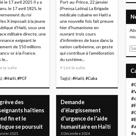
é le 17 avril 2025 Il y a
Port-au-Prince, 22 janvier
ans, le 17 avril 1825, le
(Prensa Latina) La Brigade
ernement du roi
médicale cubaine en Haïti a
les X imposait à la jeune
une nouvelle fois fait preuve
blique d'Haïti, sous une
hier d'humanisme en
Abo
ce militaire directe, une
ouvrant trois cours
nou
nnance exigeant le
d'infirmières de base dans la
ement de 150 millions
nation caribéenne, un geste
E
rancs-or à la France.
qui contribue à l'amélioration
m
le...
du système...
a
re la suite
Lire la suite
i
l
) :
#Haiti
,
#PCF
Tag(s) :
#Haiti
,
#Cuba
#
#
#
 grève des
Demande
#
seignants haïtiens
d’élargissement
#
nd fin et le
d’urgence de l’aide
#B
logue se poursuit
humanitaire en Haïti
#a
#
anvier 2025
3 Décembre 2024