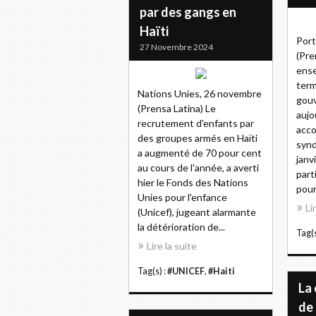
par des gangs en
Haïti
Port
27 Novembre 2024
(Pre
ense
term
Nations Unies, 26 novembre
gou
(Prensa Latina) Le
aujo
recrutement d'enfants par
acco
des groupes armés en Haïti
synd
a augmenté de 70 pour cent
janv
au cours de l'année, a averti
part
hier le Fonds des Nations
pour
Unies pour l'enfance
Li
(Unicef), jugeant alarmante
la détérioration de...
Tag(s
Lire la suite
Tag(s) :
#UNICEF
,
#Haiti
La 
de 