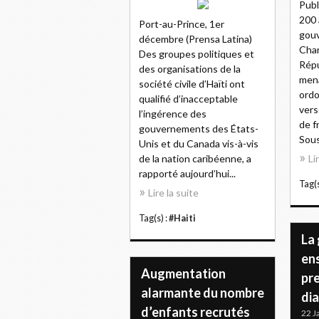
Publi
200 
Port-au-Prince, 1er
gouv
décembre (Prensa Latina)
Char
Des groupes politiques et
Répu
des organisations de la
mena
société civile d’Haïti ont
ordo
qualifié d’inacceptable
vers
l’ingérence des
de f
gouvernements des États-
Sous 
Unis et du Canada vis-à-vis
de la nation caribéenne, a
Li
rapporté aujourd’hui...
Tag(s
Lire la suite
Tag(s) :
#Haiti
La
en
Augmentation
pre
alarmante du nombre
dia
d’enfants recrutés
22 J