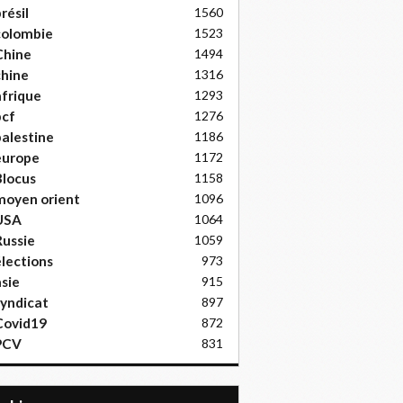
résil
1560
colombie
1523
Chine
1494
hine
1316
frique
1293
pcf
1276
alestine
1186
europe
1172
locus
1158
moyen orient
1096
USA
1064
ussie
1059
lections
973
sie
915
yndicat
897
Covid19
872
PCV
831