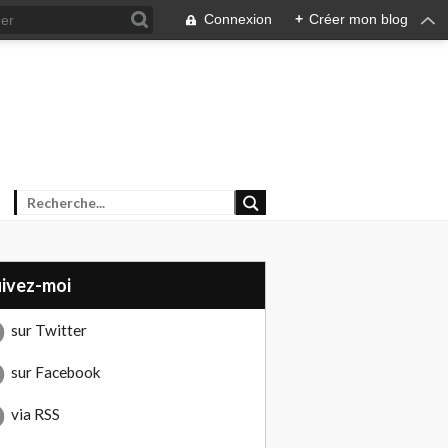
Connexion
+
Créer mon blog
uivez-moi
sur Twitter
sur Facebook
via RSS