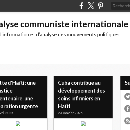
alyse communiste internationale
d'information et d'analyse des mouvements politiques
te d'Haïti : une
Cuba contribue au
S
ustice
développement des
entenaire, une
soins infirmiers en
paration urgente
Haïti
vril 2025
23 Janvier 2025