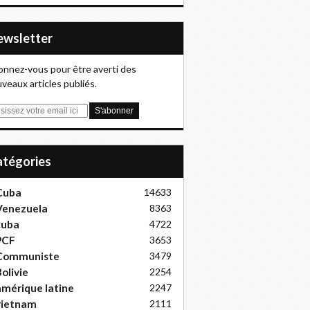
Newsletter
nnez-vous pour être averti des
veaux articles publiés.
Catégories
Cuba
14633
Venezuela
8363
cuba
4722
PCF
3653
Communiste
3479
olivie
2254
mérique latine
2247
vietnam
2111