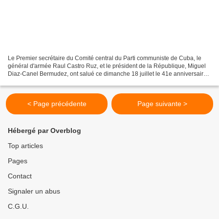
Le Premier secrétaire du Comité central du Parti communiste de Cuba, le
général d'armée Raul Castro Ruz, et le président de la République, Miguel
Diaz-Canel Bermudez, ont salué ce dimanche 18 juillet le 41e anniversaire
du triomphe de la Révolution sandiniste...
< Page précédente
Page suivante >
Hébergé par Overblog
Top articles
Pages
Contact
Signaler un abus
C.G.U.