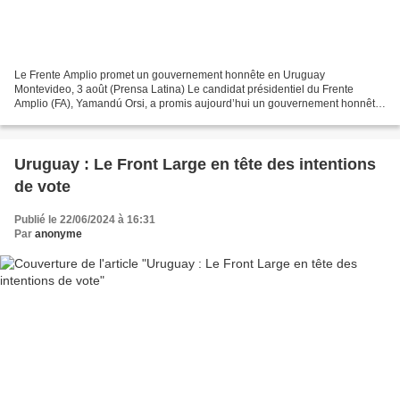
Le Frente Amplio promet un gouvernement honnête en Uruguay
Montevideo, 3 août (Prensa Latina) Le candidat présidentiel du Frente
Amplio (FA), Yamandú Orsi, a promis aujourd’hui un gouvernement honnête
pour l’Uruguay. août 3, 2024 | 13:33 Il l’a affirmé...
Uruguay : Le Front Large en tête des intentions
de vote
Publié le 22/06/2024 à 16:31
Par
anonyme