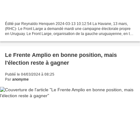
Édité par Reynaldo Henquen 2024-03-13 10:12:54 La Havane, 13 mars,
(RHC)- Le Front Large a demandé mardi une campagne électorale propre
en Uruguay. Le Front Large, organisation de la gauche uruguayenne, en tête
des intentions de vote, a ainsi réagi à...
Le Frente Amplio en bonne position, mais
l'élection reste à gagner
Publié le 04/03/2024 à 08:25
Par
anonyme