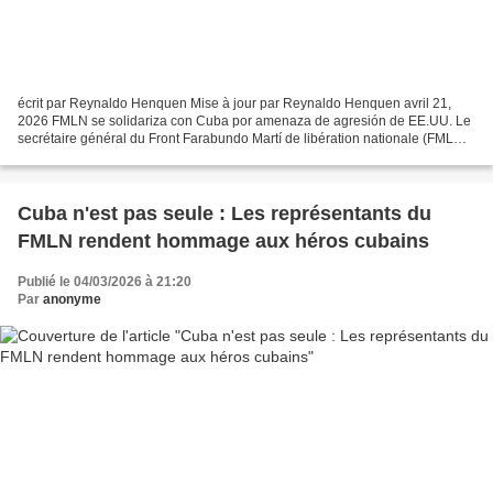
écrit par Reynaldo Henquen Mise à jour par Reynaldo Henquen avril 21,
2026 FMLN se solidariza con Cuba por amenaza de agresión de EE.UU. Le
secrétaire général du Front Farabundo Martí de libération nationale (FMLN),
Manuel « Chino » Flores, a exprimé...
Cuba n'est pas seule : Les représentants du
FMLN rendent hommage aux héros cubains
Publié le 04/03/2026 à 21:20
Par
anonyme