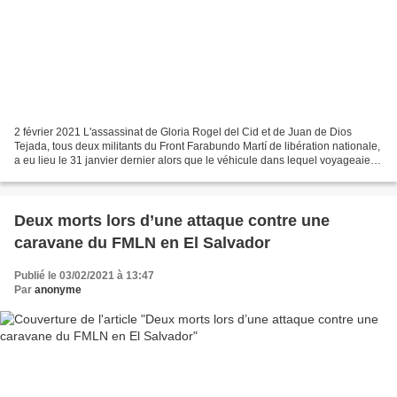
2 février 2021 L'assassinat de Gloria Rogel del Cid et de Juan de Dios
Tejada, tous deux militants du Front Farabundo Martí de libération nationale,
a eu lieu le 31 janvier dernier alors que le véhicule dans lequel voyageaient
les défunts effectuait des...
Deux morts lors d’une attaque contre une
caravane du FMLN en El Salvador
Publié le 03/02/2021 à 13:47
Par
anonyme