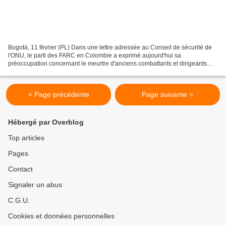
Bogotá, 11 février (PL) Dans une lettre adressée au Conseil de sécurité de
l'ONU, le parti des FARC en Colombie a exprimé aujourd'hui sa
préoccupation concernant le meurtre d'anciens combattants et dirigeants
sociaux. Le contenu de la lettre, dans laquelle...
< Page précédente
Page suivante >
Hébergé par Overblog
Top articles
Pages
Contact
Signaler un abus
C.G.U.
Cookies et données personnelles