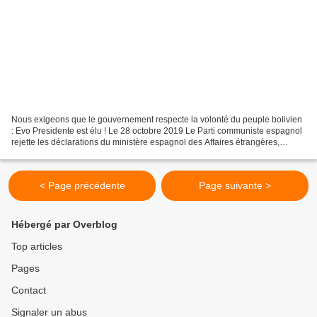
Nous exigeons que le gouvernement respecte la volonté du peuple bolivien
: Evo Presidente est élu ! Le 28 octobre 2019 Le Parti communiste espagnol
rejette les déclarations du ministère espagnol des Affaires étrangères,
exhortant l'OEA à faire une "analyse...
< Page précédente
Page suivante >
Hébergé par Overblog
Top articles
Pages
Contact
Signaler un abus